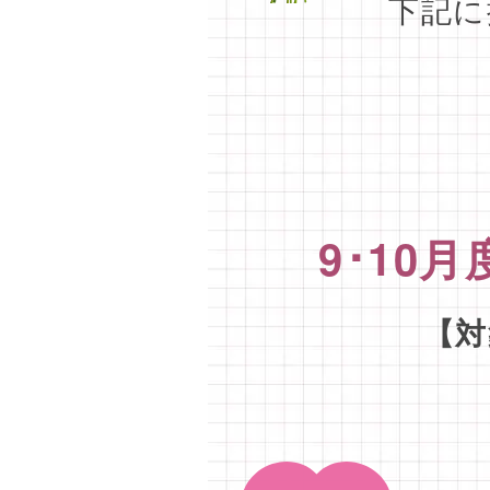
下記に
9･10
【対