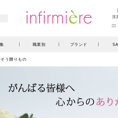
注
集
職業別
ブランド
S
りそう贈りもの