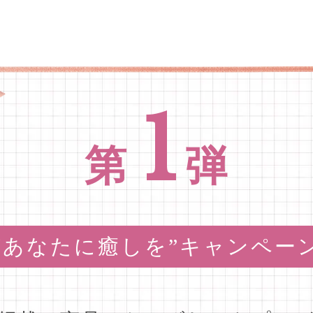
1
第
弾
“あなたに癒しを”キャンペー