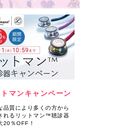
ットマンキャンペーン
な品質により多くの方から
されるリットマン™聴診器
大20％OFF！