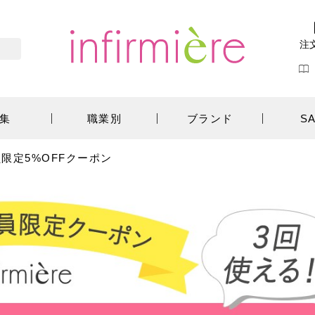
注
集
職業別
ブランド
S
員限定5%OFFクーポン