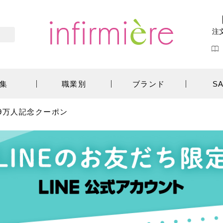
注
集
職業別
ブランド
S
39万人記念クーポン