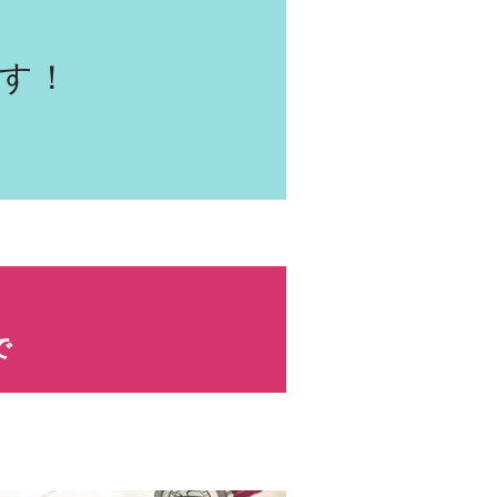
ます！
で