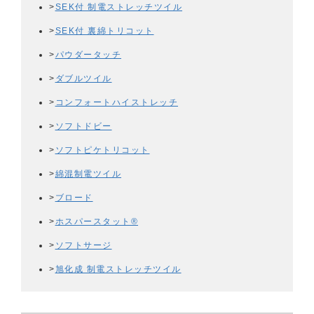
>
SEK付 制電ストレッチツイル
>
SEK付 裏綿トリコット
>
パウダータッチ
>
ダブルツイル
>
コンフォートハイストレッチ
>
ソフトドビー
>
ソフトピケトリコット
>
綿混制電ツイル
>
ブロード
>
ホスパースタット®
>
ソフトサージ
>
旭化成 制電ストレッチツイル