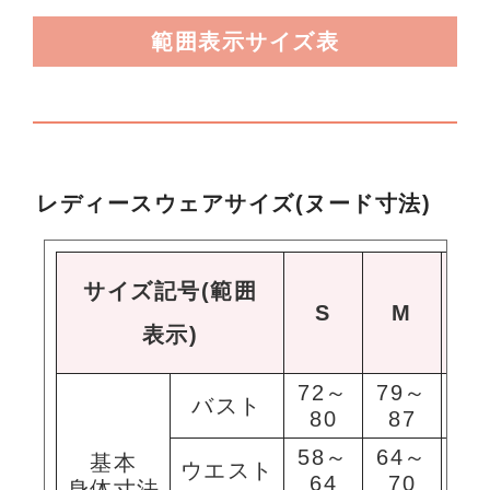
範囲表示サイズ表
レディースウェアサイズ(ヌード寸法)
サイズ記号(範囲
S
M
表示)
72～
79～
8
バスト
80
87
9
58～
64～
6
基本
ウエスト
64
70
7
身体寸法