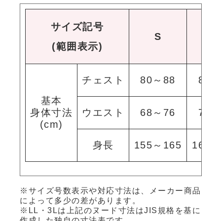
サイズ記号
S
M
(範囲表示)
チェスト
80～88
88～
基本
身体寸法
ウエスト
68～76
76～
(cm)
身長
155～165
165～
※サイズ号数表示や対応寸法は、メーカー商品
によって多少の差があります。
※LL・3Lは上記のヌード寸法はJIS規格を基に
作成した独自の寸法表です。