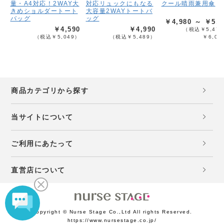
量・A4対応！2WAY大
対応リュックにもなる
クール晴雨兼用傘
きめショルダートート
大容量2WAYトートバ
バッグ
ッグ
￥4,980 ～ ￥5,4
￥4,590
￥4,990
（税込￥5,478
（税込￥5,049）
（税込￥5,489）
￥6,02
商品カテゴリから探す
当サイトについて
ご利用にあたって
直営店について
Copyright © Nurse Stage Co.,Ltd All rights Reserved.
https://www.nursestage.co.jp/