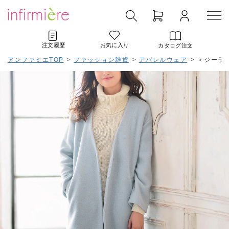
注文履歴
お気に入り
カタログ注文
アンファミエTOP
>
ファッション雑貨
>
アパレルウェア
>
＜ジーラ