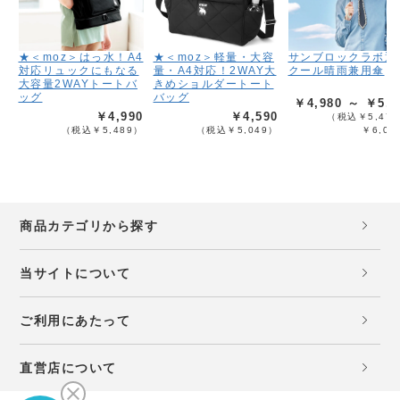
★＜moz＞はっ水！A4
★＜moz＞軽量・大容
サンブロックラボ遮
対応リュックにもなる
量・A4対応！2WAY大
クール晴雨兼用傘
大容量2WAYトートバ
きめショルダートート
ッグ
バッグ
￥4,980 ～ ￥5,4
￥4,990
￥4,590
（税込￥5,478
（税込￥5,489）
（税込￥5,049）
￥6,02
商品カテゴリから探す
当サイトについて
ご利用にあたって
直営店について