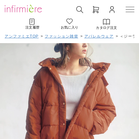
注文履歴
お気に入り
カタログ注文
アンファミエTOP
>
ファッション雑貨
>
アパレルウェア
>
＜ジーラ