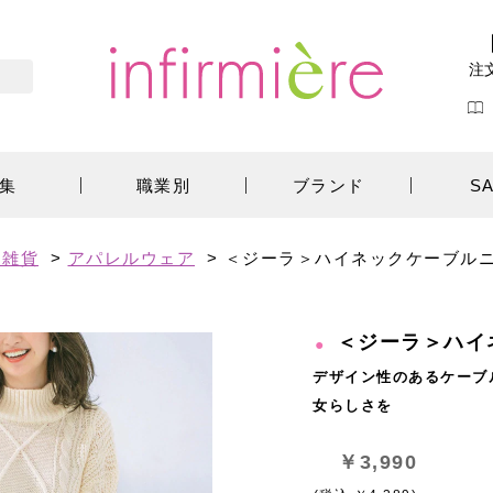
注
集
職業別
ブランド
S
ン雑貨
>
アパレルウェア
>
＜ジーラ＞ハイネックケーブル
＜ジーラ＞ハイ
デザイン性のあるケーブ
女らしさを
￥3,990