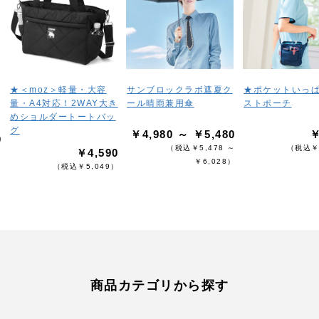
★＜moz＞軽量・大容
サンブロックラボ遮夏ク
★ポケットいっ
量・A4対応！2WAY大き
ール晴雨兼用傘
ストポーチ
めショルダートートバッ
グ
￥4,980 ～ ￥5,480
￥
0
（税込￥5,478 ～
（税込￥
￥4,590
）
￥6,028）
（税込￥5,049）
商品カテゴリから探す