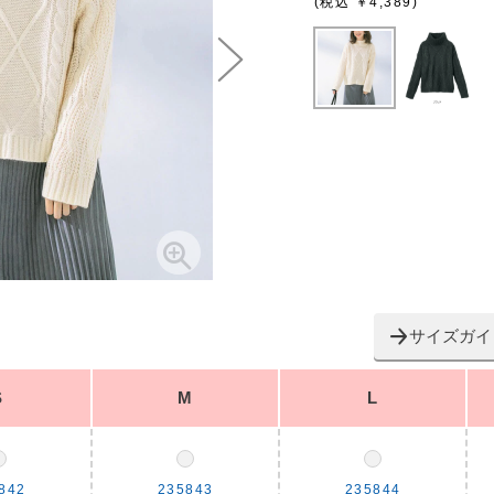
(税込 ￥4,389)
サイズガイ
S
M
L
842
235843
235844