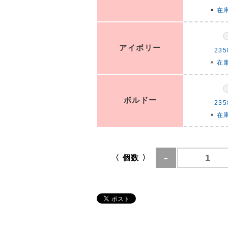
×
在
アイボリー
235
×
在
ボルドー
235
×
在
〈 個数 〉