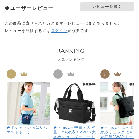
レビューを書く
◆ユーザーレビュー
この商品に寄せられたカスタマーレビューはまだありません。
レビューを評価するには
ログイン
が必要です。
RANKING
人気ランキング
1
2
3
★ポケットいっぱいウ
★＜moz＞軽量・大容
★＜moz＞はっ水！
エストポーチ
量・A4対応！2WAY大
対応リュックにもな
きめショルダートート
大容量2WAYトート