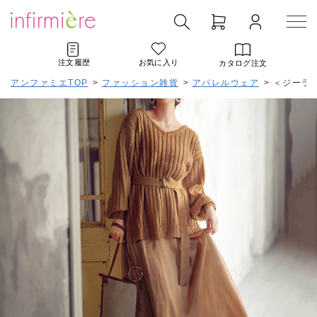
注文履歴
お気に入り
カタログ注文
アンファミエTOP
>
ファッション雑貨
>
アパレルウェア
>
＜ジーラ