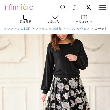
注文履歴
お気に入り
カタログ注文
アンファミエTOP
>
ファッション雑貨
>
アパレルウェア
>
コーデ風