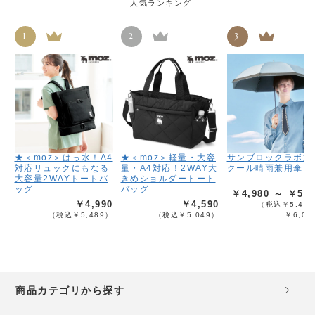
人気ランキング
1
2
3
★＜moz＞はっ水！A4
★＜moz＞軽量・大容
サンブロックラボ遮
対応リュックにもなる
量・A4対応！2WAY大
クール晴雨兼用傘
大容量2WAYトートバ
きめショルダートート
ッグ
バッグ
￥4,980 ～ ￥5,4
￥4,990
￥4,590
（税込￥5,478
（税込￥5,489）
（税込￥5,049）
￥6,02
商品カテゴリから探す