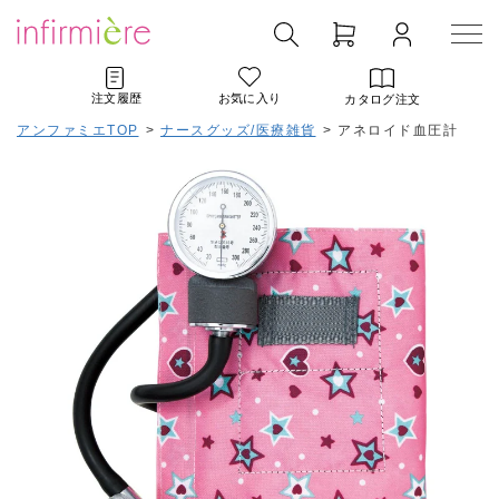
注文履歴
お気に入り
カタログ注文
アンファミエTOP
>
ナースグッズ/医療雑貨
>
アネロイド血圧計