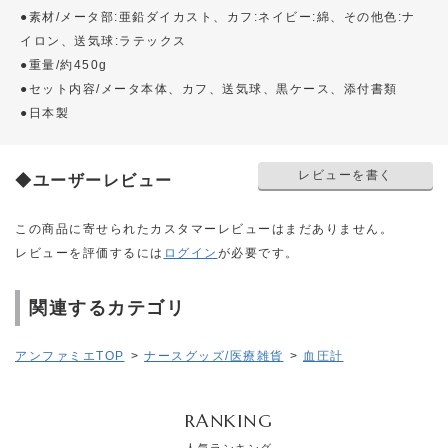
●素材/メータ部:亜鉛ダイカスト、カフ:ネイビー:綿、その他色:ナ
イロン、送気球:ラテックス
●重量/約450g
●セット内容/メータ本体、カフ、送気球、黒ケース、添付書類
●日本製
レビューを書く
◆ユーザーレビュー
この商品に寄せられたカスタマーレビューはまだありません。
レビューを評価するには
ログイン
が必要です。
関連するカテゴリ
アンファミエTOP
>
ナースグッズ/医療雑貨
>
血圧計
RANKING