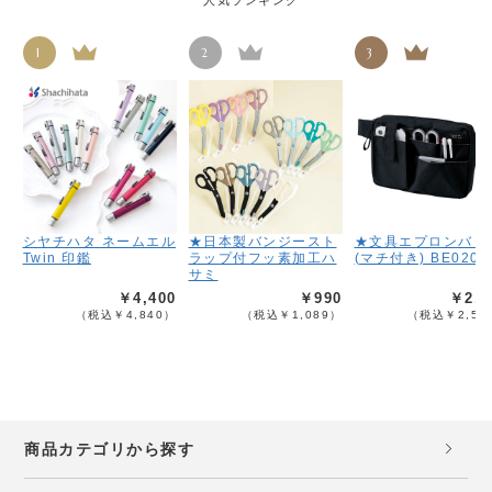
人気ランキング
1
2
3
シヤチハタ ネームエル
★日本製バンジースト
★文具エプロンバッ
Twin 印鑑
ラップ付フッ素加工ハ
(マチ付き) BE020
サミ
￥4,400
￥990
￥2,3
（税込￥4,840）
（税込￥1,089）
（税込￥2,53
商品カテゴリから探す