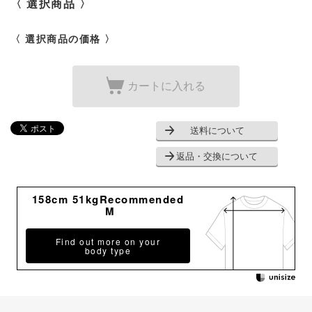
〈 選択商品 〉
〈 選択商品の価格 〉
カートに入れる
送料について
返品・交換について
158cm 51kgRecommended
M
Find out more on your
body type