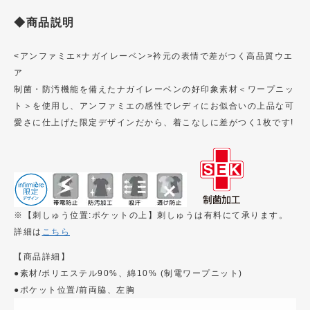
◆商品説明
<アンファミエ×ナガイレーベン>衿元の表情で差がつく高品質ウエ
ア
制菌・防汚機能を備えたナガイレーベンの好印象素材＜ワープニッ
ト＞を使用し、アンファミエの感性でレディにお似合いの上品な可
愛さに仕上げた限定デザインだから、着こなしに差がつく1枚です!
※【刺しゅう位置:ポケットの上】刺しゅうは有料にて承ります。
詳細は
こちら
【商品詳細】
●素材/ポリエステル90%、綿10% (制電ワープニット)
●ポケット位置/前両脇、左胸