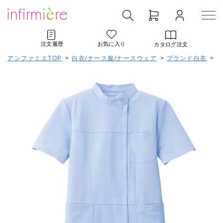
注文履歴
お気に入り
カタログ注文
アンファミエTOP
>
白衣/ナース服/ナースウェア
>
ブランド白衣
>