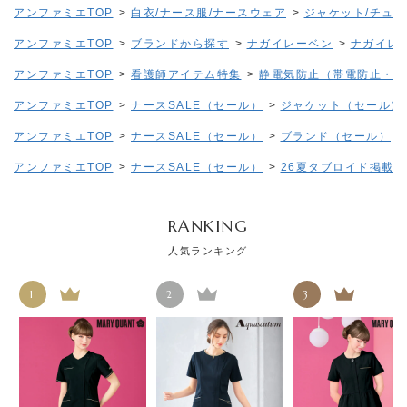
アンファミエTOP
>
白衣/ナース服/ナースウェア
>
ジャケット/チュ
アンファミエTOP
>
ブランドから探す
>
ナガイレーベン
>
ナガイレ
アンファミエTOP
>
看護師アイテム特集
>
静電気防止（帯電防止・制
アンファミエTOP
>
ナースSALE（セール）
>
ジャケット（セール）
アンファミエTOP
>
ナースSALE（セール）
>
ブランド（セール）
アンファミエTOP
>
ナースSALE（セール）
>
26夏タブロイド掲載SA
RANKING
人気ランキング
1
2
3