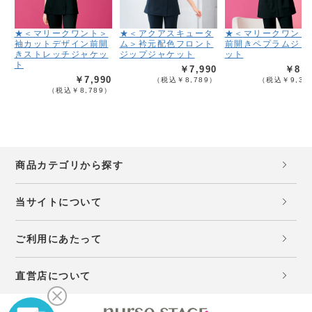
★＜マリークワント＞
★＜アクアスキュータ
★＜マリークワント
袖カットデザイン前開
ム＞衿元配色フロント
前開きペプラムジャ
きストレッチジャケッ
ジップジャケット
ット
ト
￥7,990
￥8,4
￥7,990
（税込￥8,789）
（税込￥9,33
（税込￥8,789）
商品カテゴリから探す
当サイトについて
ご利用にあたって
直営店について