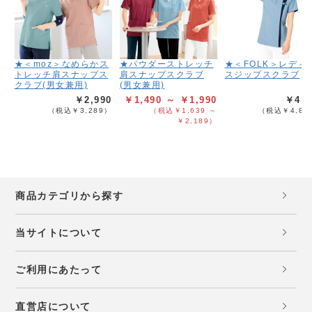
★＜moz＞なめらかス
★パウダーストレッチ
★＜FOLK＞レディ
トレッチ肩スナップス
肩スナップスクラブ
スジップスクラブ
クラブ(男女兼用)
(男女兼用)
￥2,990
￥1,490 ～ ￥1,990
￥4,3
（税込￥3,289）
（税込￥1,639 ～
（税込￥4,82
￥2,189）
商品カテゴリから探す
当サイトについて
ご利用にあたって
直営店について