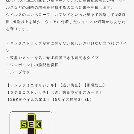
抗ウイルス加工の厳しい基準をクリアした高機能素材だから、ウイ
ルスなどの細菌の増殖を抑制するのにも効果を発揮します。
ウイルスのエンベロープ、カプシドといった奥まで攻撃して約2時
間で9割以上を減少。ウエアに付着したウイルスや細菌からあなた
を守ります。
・ネックストラップが首に付かない嬉しいさりげない立ち衿デザイ
ン
・髪型やメイクを気にせず着脱できる前開きタイプ
・ワンポイントの脇配色切替
・ループ付き
【アンファミエオリジナル】
【透け防止】
【帯電防止】
【タテヨコストレッチ】
【透け防止ウイルスガード】
【SEK抗ウイルス加工】
【5サイズ展開S～3L】