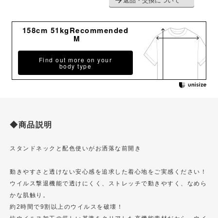
返品・交換について
158cm 51kgRecommended
M
Find out more on your
body type
◆商品説明
スタンドネックと配色使いがお洒落な前開き
動きやすさと透けない安心感を追求した着心地をご実感ください！
ウイルス撃退機能で透けにくく、ストレッチで動きやすく、なめら
かな肌触り。
約2時間で9割以上のウイルスを破壊！