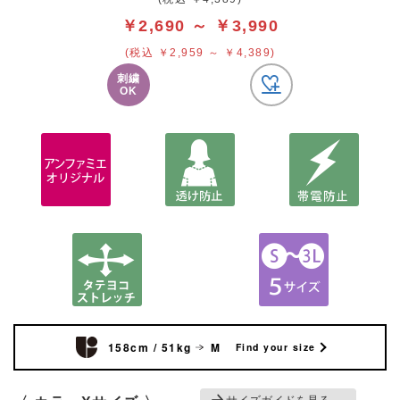
￥2,690 ～ ￥3,990
(税込 ￥2,959 ～ ￥4,389)
刺繍
OK
158cm / 51kg
M
Find your size