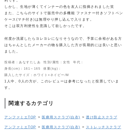
利です。
しかし、生地が薄くてインナーの色を友人に指摘されました笑
また、こちらのサイトで販売中の多機能 ファスナー付きソフトペン
ケース(マチ付き)は無理やり押し込んで入ります。
そこは双方利便性を意識して欲しかったです。
何度か洗濯したらヨレヨレになりそうなので、予算に余裕がある方
はちゃんとしたメーカーの物を購入した方が長期的には良いと思い
ました。
投稿者：あなすたしあ
性別/属性：女性
年代：
身長(cm)：161～165
体重(kg)：
購入したサイズ：ホワイト×ネイビー/M
1人中、0人の方が、このレビューは参考になったと投票していま
す。
関連するカテゴリ
アンファミエTOP
>
医療用スクラブ(白衣)
>
透け防止スクラブ
アンファミエTOP
>
医療用スクラブ(白衣)
>
ストレッチスクラブ