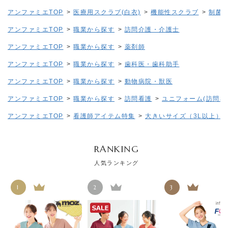
アンファミエTOP
>
医療用スクラブ(白衣)
>
機能性スクラブ
>
制菌/
アンファミエTOP
>
職業から探す
>
訪問介護・介護士
アンファミエTOP
>
職業から探す
>
薬剤師
アンファミエTOP
>
職業から探す
>
歯科医・歯科助手
アンファミエTOP
>
職業から探す
>
動物病院・獣医
アンファミエTOP
>
職業から探す
>
訪問看護
>
ユニフォーム(訪問看
アンファミエTOP
>
看護師アイテム特集
>
大きいサイズ（3L以上）
RANKING
人気ランキング
1
2
3