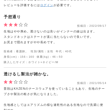
レビューを評価するには
ログイン
が必要です。
予想通り
投稿日：
2022/09/17
生地はやや厚め。透けないのは良いがインナーの線は出ます。
スタンドネックはステートが直に当たらないので良いです。
お尻まで隠れますがやや長めです。
投稿者：看護師。
性別/属性：女性
年代：40代
身長(cm)：156～160
体重(kg)：46～50
購入したサイズ：ホワイト×ネイビー/M
透けるし製法が雑かな。
投稿日：
2021/05/14
普段はKAZENのナースウェアを使っていることもあり、生地のチー
プさや製法の粗さが気になりました。
生地感としてはエアリズムの様な速乾性のある生地なので洗濯に便