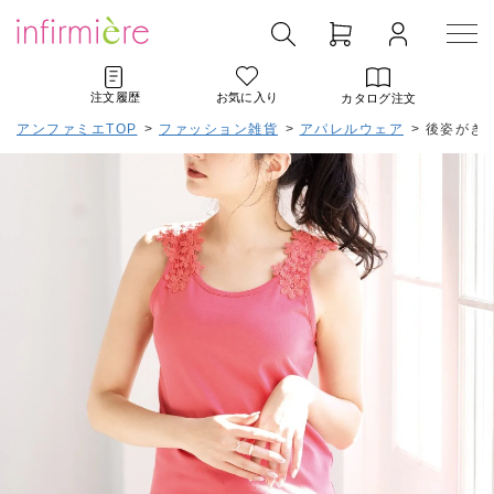
注文履歴
お気に入り
カタログ注文
アンファミエTOP
>
ファッション雑貨
>
アパレルウェア
>
後姿がき