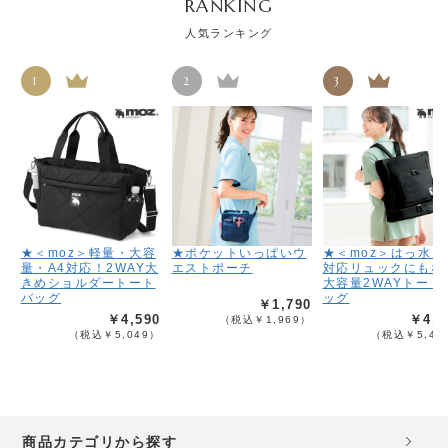
RANKING
人気ランキング
1
2
3
★＜moz＞軽量・大容
★ポケットいっぱいウ
★＜moz＞はっ水！
量・A4対応！2WAY大
エストポーチ
対応リュックにもな
きめショルダートート
大容量2WAYトート
バッグ
ッグ
￥1,790
￥4,590
￥4,9
（税込￥1,969）
（税込￥5,049）
（税込￥5,48
商品カテゴリから探す