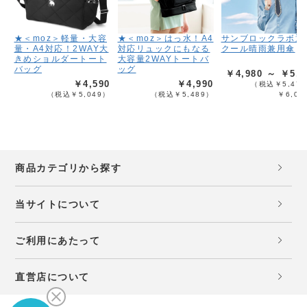
★＜moz＞軽量・大容
★＜moz＞はっ水！A4
サンブロックラボ遮
量・A4対応！2WAY大
対応リュックにもなる
クール晴雨兼用傘
きめショルダートート
大容量2WAYトートバ
バッグ
ッグ
￥4,980 ～ ￥5,4
￥4,590
￥4,990
（税込￥5,478
（税込￥5,049）
（税込￥5,489）
￥6,02
商品カテゴリから探す
当サイトについて
ご利用にあたって
直営店について