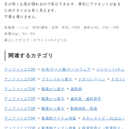
丈が長くお尻が隠れるので安心できます。襟元にアクセントがある
ためスタイルも良く見えます。
下着も透けません。
投稿者：バンビ
性別/属性：女性
年代：40代
身長(cm)：161～165
体重(kg)：51～55
購入したサイズ：ホワイト×ネイビー/L
関連するカテゴリ
アンファミエTOP
>
白衣/ナース服/ナースウェア
>
ジャケット/チュ
アンファミエTOP
>
ブランドから探す
>
ナガイレーベン
>
ナガイレ
アンファミエTOP
>
職業から探す
>
薬剤師
アンファミエTOP
>
職業から探す
>
歯科医・歯科助手
アンファミエTOP
>
職業から探す
>
動物病院・獣医
アンファミエTOP
>
看護師アイテム特集
>
大きいサイズ（3L以上）
アンファミエTOP
>
看護師アイテム特集
>
静電気防止（帯電防止・制