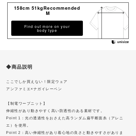
158cm 51kgRecommended
M
Find out more on your
body type
◆商品説明
ここでしか買えない！限定ウェア
アンファミエ×ナガイレーベン
【制電ワープニット】
伸縮性があり動きやすく高い防透性のある素材です。
Point 1：光の透過性をおさえた高ランダム扁平断面糸（アレニ
エ）を使用。
Point 2：高い伸縮性があり着心地の良さと動きやすさがありま