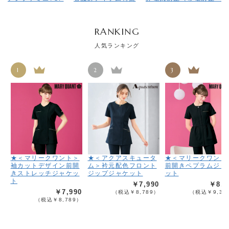
RANKING
人気ランキング
1
2
3
★＜マリークワント＞
★＜アクアスキュータ
★＜マリークワント
袖カットデザイン前開
ム＞衿元配色フロント
前開きペプラムジャ
きストレッチジャケッ
ジップジャケット
ット
ト
￥7,990
￥8,4
￥7,990
（税込￥8,789）
（税込￥9,33
（税込￥8,789）