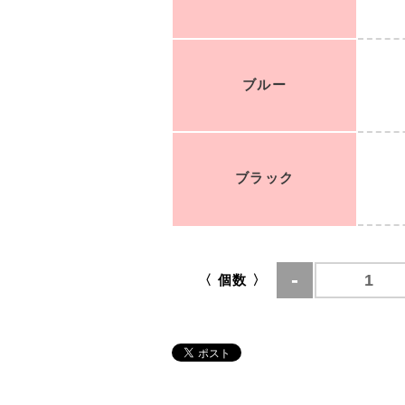
ブルー
ブラック
〈 個数 〉