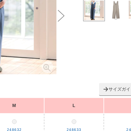
サイズガイ
M
L
248632
248633
2