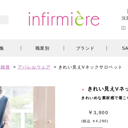
注
集
職業別
ブランド
S
ン雑貨
>
アパレルウェア
>
きれい見えVネックサロペット
きれい見えVネ
きれいめな素材感で着こ
￥3,900
(税込 ￥4,290)