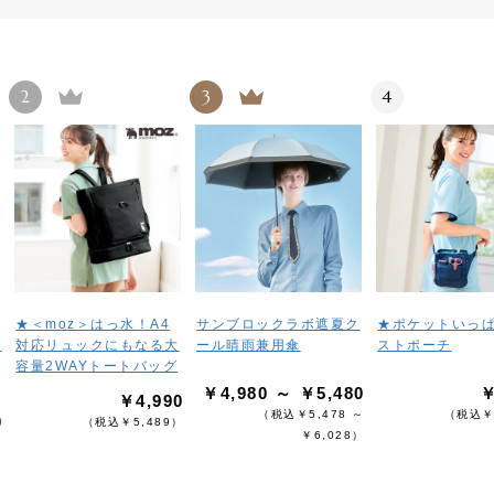
2
3
4
★＜moz＞はっ水！A4
サンブロックラボ遮夏ク
★ポケットいっ
き
対応リュックにもなる大
ール晴雨兼用傘
ストポーチ
容量2WAYトートバッグ
￥4,980 ～ ￥5,480
￥
￥4,990
（税込￥5,478 ～
（税込￥
0
（税込￥5,489）
￥6,028）
）