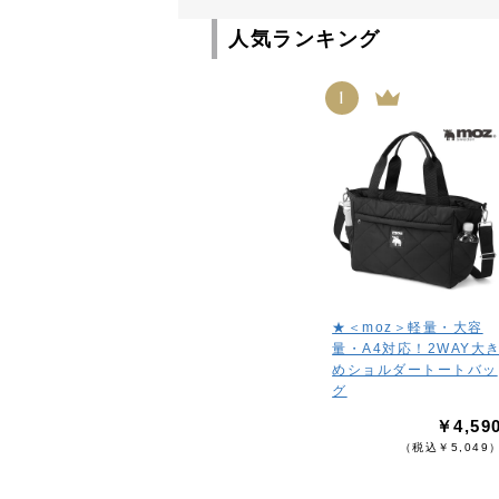
人気ランキング
1
★＜moz＞軽量・大容
量・A4対応！2WAY大
めショルダートートバッ
グ
￥4,59
（税込￥5,049