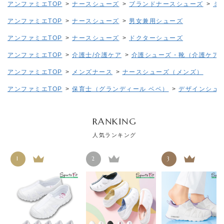
アンファミエTOP
>
ナースシューズ
>
ブランドナースシューズ
>
ミ
アンファミエTOP
>
ナースシューズ
>
男女兼用シューズ
アンファミエTOP
>
ナースシューズ
>
ドクターシューズ
アンファミエTOP
>
介護士/介護ケア
>
介護シューズ・靴（介護ケア
アンファミエTOP
>
メンズナース
>
ナースシューズ（メンズ）
アンファミエTOP
>
保育士（グランディール ベベ）
>
デザインシュ
RANKING
人気ランキング
1
2
3