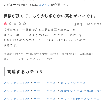
レビューを評価するには
ログイン
が必要です。
横幅が狭くて、もう少し柔らかい素材がいいです。
投稿日：
2026/01/17
横幅が狭く、一回目で左右の足に血豆が出来ました。
靴下を二重にし広げようと試みましたが硬くて広がらず、
断念し履くのを辞めました。デザインはかわいかったので
残念です。
投稿者：おさつ
性別/属性：女性
年代：
身長(cm)：
体重(kg)：
購入したサイズ：ホワイト×ピンク/23.5
関連するカテゴリ
アンファミエTOP
>
ナースシューズ
>
メッシュシューズ
アンファミエTOP
>
ナースシューズ
>
機能性シューズ
>
消臭シュー
アンファミエTOP
>
ナースシューズ
>
ホワイト/白ナースシューズ