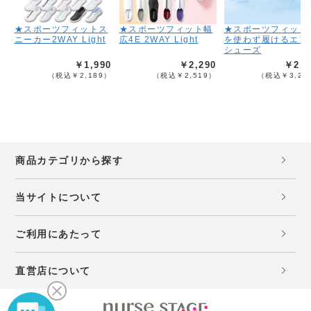
★スポーツフィットス
★スポーツフィット幅
★スポーツフィット
ニーカー2WAY Light
広4E 2WAY Light
を使わず履けるエア
シューズ
￥1,990
￥2,290
￥2,9
（税込￥2,189）
（税込￥2,519）
（税込￥3,28
商品カテゴリから探す
当サイトについて
ご利用にあたって
直営店について