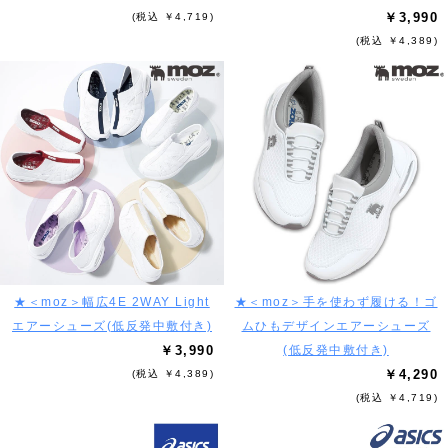
￥3,990
(税込 ￥4,719)
(税込 ￥4,389)
★＜moz＞幅広4E 2WAY Light
★＜moz＞手を使わず履ける！ゴ
エアーシューズ(低反発中敷付き)
ムひもデザインエアーシューズ
￥3,990
(低反発中敷付き)
￥4,290
(税込 ￥4,389)
(税込 ￥4,719)