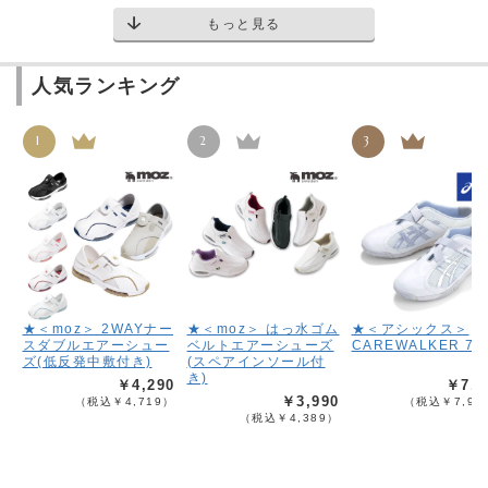
もっと見る
人気ランキング
1
2
3
★＜moz＞ 2WAYナー
★＜moz＞ はっ水ゴム
★＜アシックス＞
スダブルエアーシュー
ベルトエアーシューズ
CAREWALKER 70
ズ(低反発中敷付き)
(スペアインソール付
き)
￥4,290
￥7,2
￥3,990
（税込￥4,719）
（税込￥7,92
（税込￥4,389）