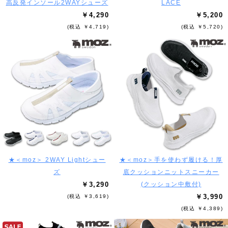
高反発インソール2WAYシューズ
LACE
￥4,290
￥5,200
(税込 ￥4,719)
(税込 ￥5,720)
★＜moz＞ 2WAY Lightシュー
★＜moz＞手を使わず履ける！厚
ズ
底クッションニットスニーカー
￥3,290
(クッション中敷付)
￥3,990
(税込 ￥3,619)
(税込 ￥4,389)