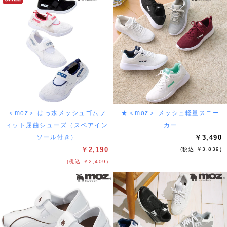
＜moz＞ はっ水メッシュゴムフ
★＜moz＞ メッシュ軽量スニー
ィット屈曲シューズ（スペアイン
カー
ソール付き）
￥3,490
￥2,190
(税込 ￥3,839)
(税込 ￥2,409)