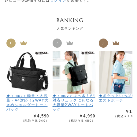
レビューを評価するには
ログイン
が必要です。
RANKING
人気ランキング
1
2
3
★＜moz＞軽量・大容
★＜moz＞はっ水！A4
★ポケットいっぱい
量・A4対応！2WAY大
対応リュックにもなる
エストポーチ
きめショルダートート
大容量2WAYトートバ
バッグ
ッグ
￥1,7
￥4,590
￥4,990
（税込￥1,96
（税込￥5,049）
（税込￥5,489）