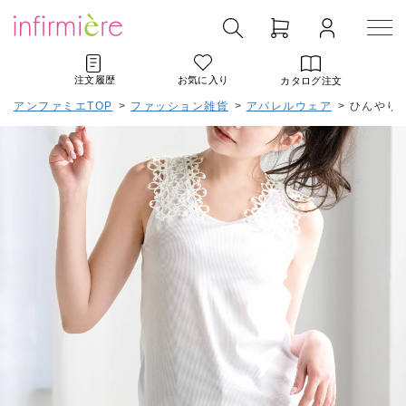
注文履歴
お気に入り
カタログ注文
アンファミエTOP
>
ファッション雑貨
>
アパレルウェア
>
ひんやり