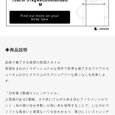
158cm 51kgRecommended
M
Find out more on your
body type
◆商品説明
品格で魅了する羨望の英国スタイル
英国生まれのトラディショナルな美学で世界を魅了するアクアスキ
ュータムがひとクラス上のラグジュアリーな着こなしを約束しま
す。
『日本製 2重織ストレッチツイル』
上質感のある2重織。タテ糸にフルダル糸を含むフィラメントカウ
ント（糸の撚り合せ本数）が高い糸を使用することで、しなやかで
ソフトな風合いと適度なハリを合わせもつ、透けにくいストレッチ