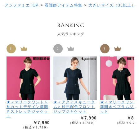
アンファミエTOP
>
看護師アイテム特集
>
大きいサイズ（3L以上）
RANKING
人気ランキング
1
2
3
★＜マリークワント＞
★＜アクアスキュータ
★＜マリークワント
袖カットデザイン前開
ム＞衿元配色フロント
前開きペプラムジャ
きストレッチジャケッ
ジップジャケット
ット
ト
￥7,990
￥8,4
￥7,990
（税込￥8,789）
（税込￥9,33
（税込￥8,789）