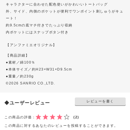
キャラクターに合わせた配色使いがかわいいトートバッグ
外、サイド、内側のポケットが便利でワンポイント刺しゅうがキュ
ート！
約9.5cmの底マチ付きでたっぷり収納
内ポケットにはスナップボタン付き
【アンファミエオリジナル】
【商品詳細】
●素材／綿100％
●本体サイズ／約H23×W31×D9.5cm
●重量／約230g
©2026 SANRIO CO.,LTD.
レビューを書く
◆ユーザーレビュー
この商品の評価：
(2)
この商品に対するあなたのレビューを投稿することができます。