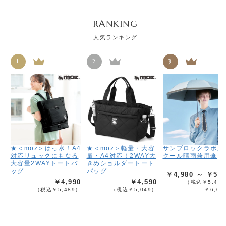
RANKING
人気ランキング
1
2
3
★＜moz＞はっ水！A4
★＜moz＞軽量・大容
サンブロックラボ遮
対応リュックにもなる
量・A4対応！2WAY大
クール晴雨兼用傘
大容量2WAYトートバ
きめショルダートート
ッグ
バッグ
￥4,980 ～ ￥5,4
￥4,990
￥4,590
（税込￥5,478
（税込￥5,489）
（税込￥5,049）
￥6,02