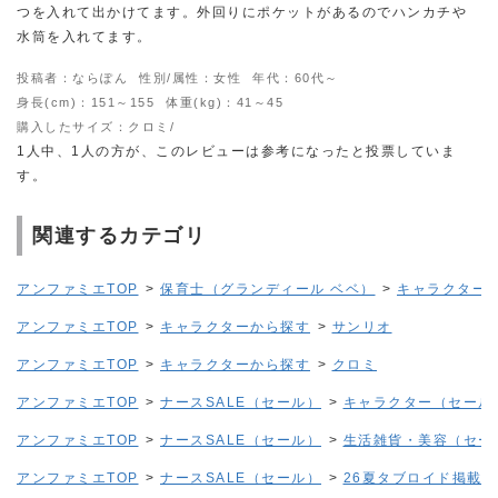
つを入れて出かけてます。外回りにポケットがあるのでハンカチや
水筒を入れてます。
投稿者：ならぽん
性別/属性：女性
年代：60代～
身長(cm)：151～155
体重(kg)：41～45
購入したサイズ：クロミ/
1人中、1人の方が、このレビューは参考になったと投票していま
す。
関連するカテゴリ
アンファミエTOP
>
保育士（グランディール ベベ）
>
キャラクター
アンファミエTOP
>
キャラクターから探す
>
サンリオ
アンファミエTOP
>
キャラクターから探す
>
クロミ
アンファミエTOP
>
ナースSALE（セール）
>
キャラクター（セール
アンファミエTOP
>
ナースSALE（セール）
>
生活雑貨・美容（セー
アンファミエTOP
>
ナースSALE（セール）
>
26夏タブロイド掲載SA