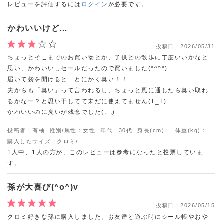
レビューを評価するには
ログイン
が必要です。
かわいいけど…
投稿日：
2026/05/31
ちょっとそこまでのお買い物とか、子供との散歩に丁度いいかなと
思い、かわいいしセールだったので買いました(*^^*)
届いて袋を開けると…とにかく臭い！！
夫からも「臭い」って言われるし、ちょっと風に通したら臭い取れ
るかなー？と思い干してて未だに使えてません(Т_Т)
かわいいのに臭いが残念でした(;_;)
投稿者：有柚
性別/属性：女性
年代：30代
身長(cm)：
体重(kg)：
購入したサイズ：クロミ/
1人中、1人の方が、このレビューは参考になったと投票していま
す。
孫が大喜び(^o^)v
投稿日：
2026/05/15
クロミ好きな孫に購入しました。お友達と遊ぶ時にシール帳やおや