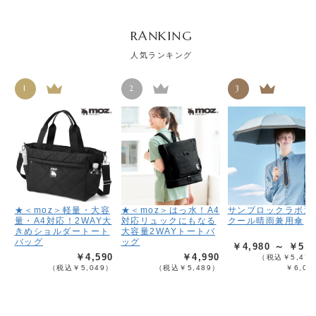
RANKING
人気ランキング
1
2
3
★＜moz＞軽量・大容
★＜moz＞はっ水！A4
サンブロックラボ遮
量・A4対応！2WAY大
対応リュックにもなる
クール晴雨兼用傘
きめショルダートート
大容量2WAYトートバ
バッグ
ッグ
￥4,980 ～ ￥5,4
￥4,590
￥4,990
（税込￥5,478
（税込￥5,049）
（税込￥5,489）
￥6,02