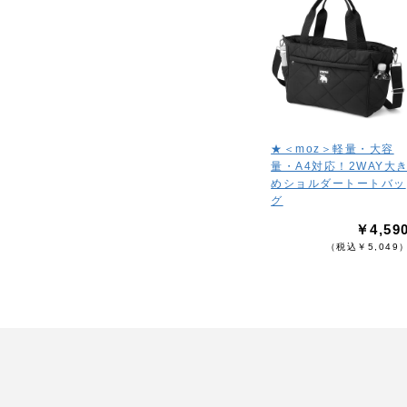
★＜moz＞軽量・大容
量・A4対応！2WAY大
めショルダートートバッ
グ
￥4,59
（税込￥5,049