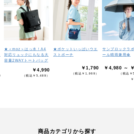
★＜moz＞はっ水！A4
★ポケットいっぱいウエ
サンブロックラ
き
対応リュックにもなる大
ストポーチ
ール晴雨兼用傘
容量2WAYトートバッグ
￥1,790
￥4,980 ～ ￥
￥4,990
（税込￥1,969）
（税込￥5
0
（税込￥5,489）
￥
）
商品カテゴリから探す