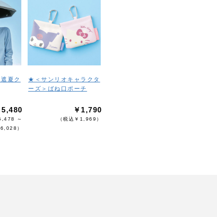
ボ遮夏ク
★＜サンリオキャラクタ
ーズ＞ばね口ポーチ
5,480
￥1,790
,478 ～
（税込￥1,969）
6,028）