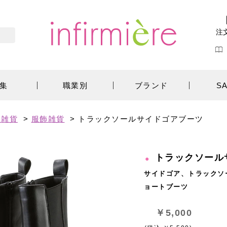
注
集
職業別
ブランド
S
ン雑貨
>
服飾雑貨
>
トラックソールサイドゴアブーツ
トラックソール
サイドゴア、トラックソ
ョートブーツ
￥5,000