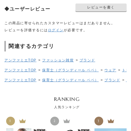
レビューを書く
◆ユーザーレビュー
この商品に寄せられたカスタマーレビューはまだありません。
レビューを評価するには
ログイン
が必要です。
関連するカテゴリ
アンファミエTOP
>
ファッション雑貨
>
ブランド
アンファミエTOP
>
保育士（グランディール ベベ）
>
ウェア
>
トレ
アンファミエTOP
>
保育士（グランディール ベベ）
>
ブランド
>
コ
RANKING
人気ランキング
1
2
3