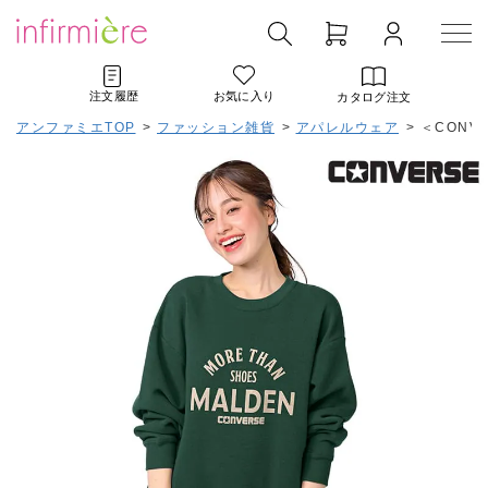
注文履歴
お気に入り
カタログ注文
アンファミエTOP
>
ファッション雑貨
>
アパレルウェア
>
＜CONV