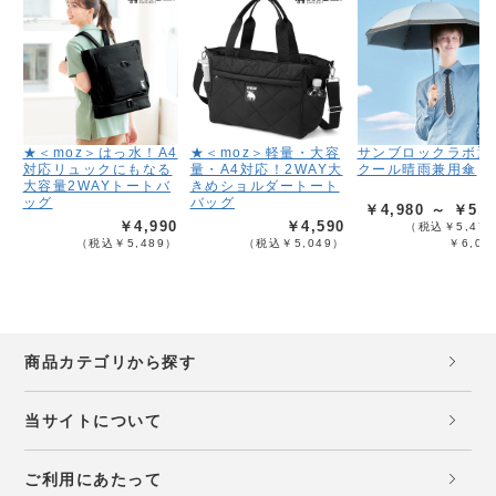
★＜moz＞はっ水！A4
★＜moz＞軽量・大容
サンブロックラボ遮
対応リュックにもなる
量・A4対応！2WAY大
クール晴雨兼用傘
大容量2WAYトートバ
きめショルダートート
ッグ
バッグ
￥4,980 ～ ￥5,4
￥4,990
￥4,590
（税込￥5,478
（税込￥5,489）
（税込￥5,049）
￥6,02
商品カテゴリから探す
当サイトについて
ご利用にあたって