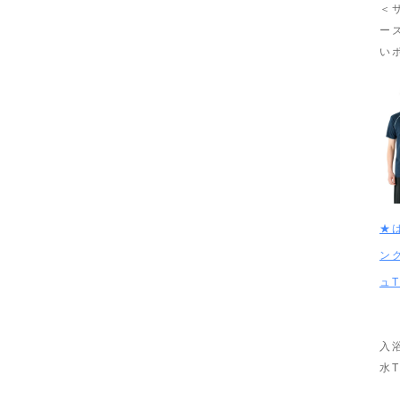
＜
ー
い
★
ン
ュ
入
水