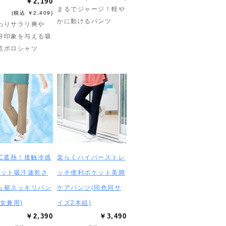
￥2,190
まるでジャージ！軽や
(税込 ￥2,409)
かに動けるパンツ
わりサラリ爽や
好印象を与える吸
乾ポロシャツ
3℃遮熱！接触冷感
楽らくハイパーストレ
カット吸汗速乾さ
ッチ便利ポケット美脚
ら裾スッキリパン
ケアパンツ(同色同サ
男女兼用)
イズ2本組)
￥2,390
￥3,490