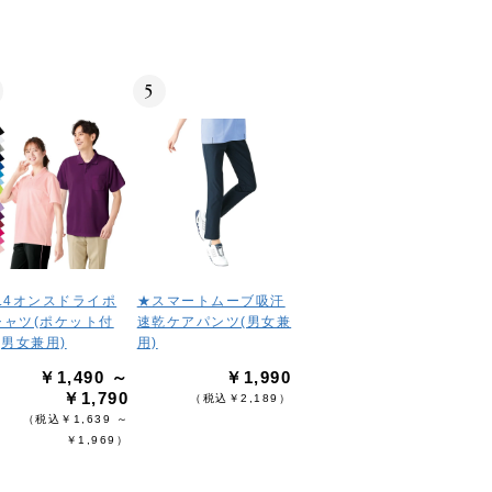
5
4.4オンスドライポ
★スマートムーブ吸汗
シャツ(ポケット付
速乾ケアパンツ(男女兼
(男女兼用)
用)
￥1,490 ～
￥1,990
￥1,790
（税込￥2,189）
（税込￥1,639 ～
￥1,969）