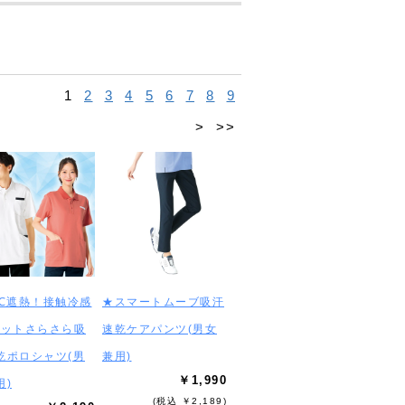
1
2
3
4
5
6
7
8
9
>
>>
3℃遮熱！接触冷感
★スマートムーブ吸汗
カットさらさら吸
速乾ケアパンツ(男女
乾ポロシャツ(男
兼用)
￥1,990
用)
(税込 ￥2,189)