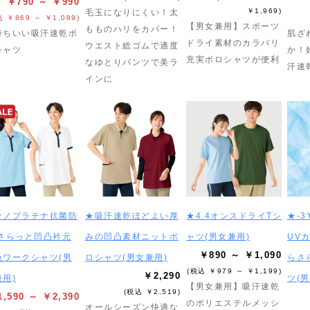
￥790 ～ ￥990
￥1,969)
毛玉になりにくい！太
込 ￥869 ～ ￥1,089)
【男女兼用】スポーツ
もものハリをカバー！
持ちいい吸汗速乾ポ
肌ざ
ドライ素材のカラバリ
ウエスト総ゴムで適度
シャツ
か！
充実ポロシャツが便利
なゆとりパンツで美ラ
汗速
インに
ナノプラチナ抗菌防
★吸汗速乾ほどよい厚
★4.4オンスドライTシ
★-
 さらっと凹凸衿元
みの凹凸素材ニットポ
ャツ(男女兼用)
UV
￥890 ～ ￥1,090
色ワークシャツ(男
ロシャツ(男女兼用)
らさ
(税込 ￥979 ～ ￥1,199)
￥2,290
用)
ツ(
【男女兼用】吸汗速乾
(税込 ￥2,519)
,590 ～ ￥2,390
のポリエステルメッシ
オールシーズン快適な