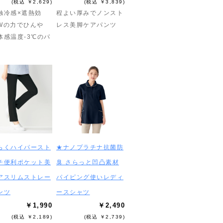
(税込 ￥2,629)
(税込 ￥3,839)
触冷感×遮熱効
程よい厚みでノンスト
Wの力でひんや
レス美脚ケアパンツ
体感温度-3℃のパ
らくハイパースト
★ナノプラチナ抗菌防
チ便利ポケット美
臭 さらっと凹凸素材
アスリムストレー
パイピング使いレディ
ンツ
ースシャツ
￥1,990
￥2,490
(税込 ￥2,189)
(税込 ￥2,739)