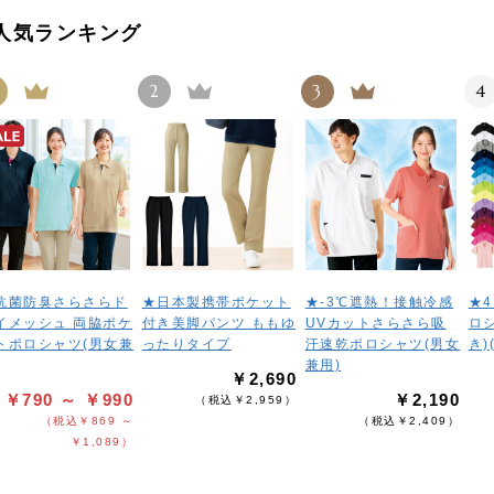
人気ランキング
2
3
4
抗菌防臭さらさらド
★日本製携帯ポケット
★-3℃遮熱！接触冷感
★
イメッシュ 両脇ポケ
付き美脚パンツ ももゆ
UVカットさらさら吸
ロ
トポロシャツ(男女兼
ったりタイプ
汗速乾ポロシャツ(男女
き)
兼用)
￥2,690
￥790 ～ ￥990
￥2,190
（税込￥2,959）
（税込￥869 ～
（税込￥2,409）
￥1,089）