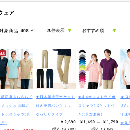
ウェア
対象商品
408
件
抗菌防臭さらさらド
★日本製携帯ポケット
★4.4オンスドライポ
★-
イメッシュ 両脇ポ
付き美脚パンツ もも
ロシャツ(ポケット付
UV
ットポロシャツ(男
ゆったりタイプ
き)(男女兼用)
汗速
￥2,690
￥1,490 ～ ￥1,790
用)
女兼
(税込 ￥2,959)
(税込 ￥1,639 ～