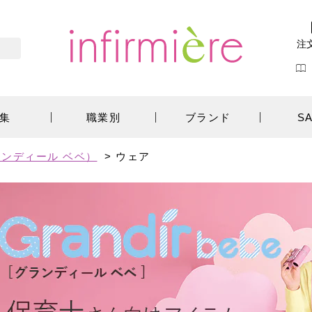
注
集
職業別
ブランド
S
ンディール ベベ）
>
ウェア