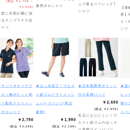
(税込 ￥1,749 ～
ュで着るベーシックT
優秀ポロシャツ
￥2,629)
【接
シャツ
う度に衣類が菌に強
果】
なるナノプラチナ抗
り！
シャツ
ンツ
＜サンリオキャラク
★はっ水加工！ウエス
★日本製携帯ポケット
★楽
ーズ＞胸ポケット刺
ト総ゴムドライメッシ
付き美脚パンツ
レッ
￥2,690
ゅう配色ドライメッ
ュハーフパンツ(男女
脚ケ
(税込 ￥2,959)
ュポロシャツ
兼用)
トパ
毛玉になりにくい！ウ
￥2,790
￥1,990
エスト総ゴムのほっそ
(税込 ￥3,069)
(税込 ￥2,189)
り美脚ラインパンツ