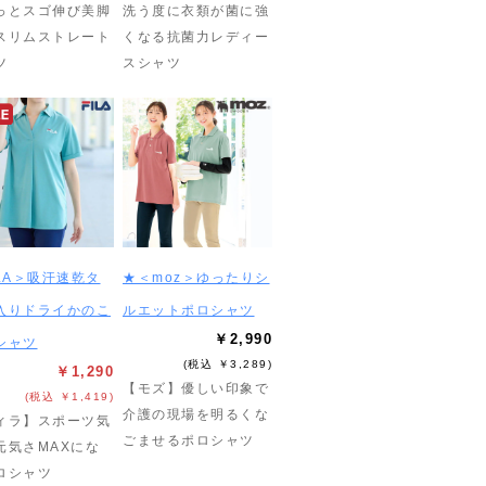
っとスゴ伸び美脚
洗う度に衣類が菌に強
スリムストレート
くなる抗菌力レディー
ツ
スシャツ
ILA＞吸汗速乾タ
★＜moz＞ゆったりシ
入りドライかのこ
ルエットポロシャツ
￥2,990
シャツ
(税込 ￥3,289)
￥1,290
【モズ】優しい印象で
(税込 ￥1,419)
介護の現場を明るくな
ィラ】スポーツ気
ごませるポロシャツ
元気さMAXにな
ロシャツ