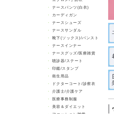
・
ナースパンツ(白衣)
・
カーディガン
・
ナースシューズ
・
ナースサンダル
・
靴下(ソックス)/パンスト
・
ナースインナー
・
ナースグッズ/医療雑貨
・
聴診器/ステート
・
印鑑/スタンプ
・
衛生用品
・
ドクターコート/診察衣
・
介護士/介護ケア
・
医療事務制服
・
美容＆ダイエット