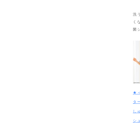
洗
く
菌
★
タ
し
シ