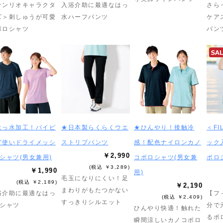
サンリオキャラクタ
入浴介助に最適なはっ
さら
ズ＞刺しゅうが可愛
水ハーフパンツ
ケア
ポロシャツ
パン
はっ水加工！パイピ
★日本製らくらくウエ
★ひんやり！接触冷
＜F
グ使いドライメッシ
ストリブパンツ
感！配色ナイロンカノ
ック
￥2,990
Tシャツ(男女兼用)
コポロシャツ(男女兼
ポロ
(税込 ￥3,289)
￥1,990
用)
毛玉になりにくい！足
(税込 ￥2,189)
￥2,190
まわりがもたつかない
浴介助に最適なはっ
【フ
(税込 ￥2,409)
すっきりシルエット
Tシャツ
分で
ひんやり快適！触れた
るポ
瞬間涼しいカノコポロ