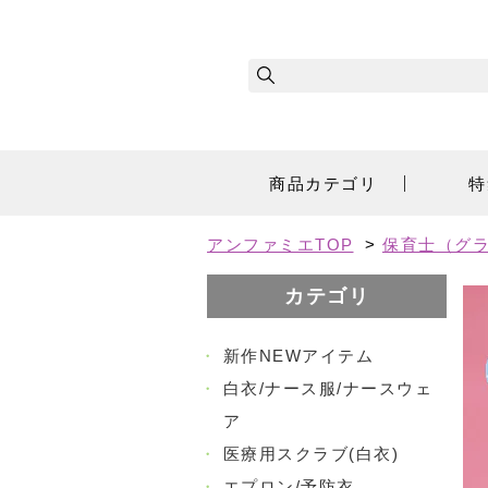
商品カテゴリ
特
アンファミエTOP
>
保育士（グラ
カテゴリ
・
新作NEWアイテム
・
白衣/ナース服/ナースウェ
ア
・
医療用スクラブ(白衣)
・
エプロン/予防衣