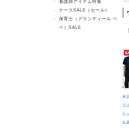
・
看護師アイテム特集
・
ナースSALE（セール）
・
保育士（グランディール ベ
ベ）SALE
★
ラ
ケ
女兼