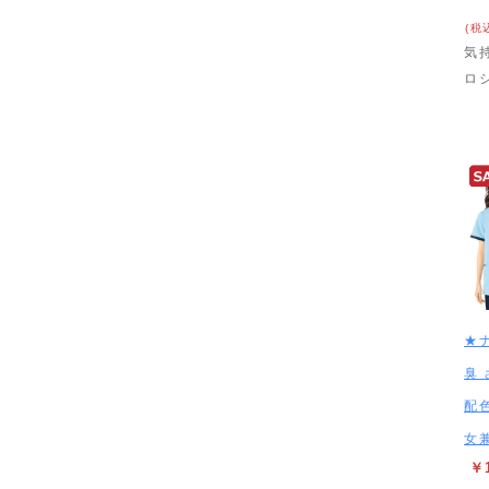
(税
気
ロ
★
臭
配
女兼
￥1