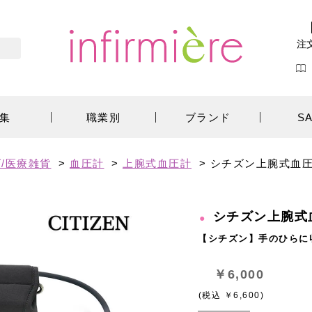
注
集
職業別
ブランド
S
/医療雑貨
>
血圧計
>
上腕式血圧計
>
シチズン上腕式血圧計
シチズン上腕式血圧
【シチズン】手のひらに
￥6,000
(税込 ￥6,600)