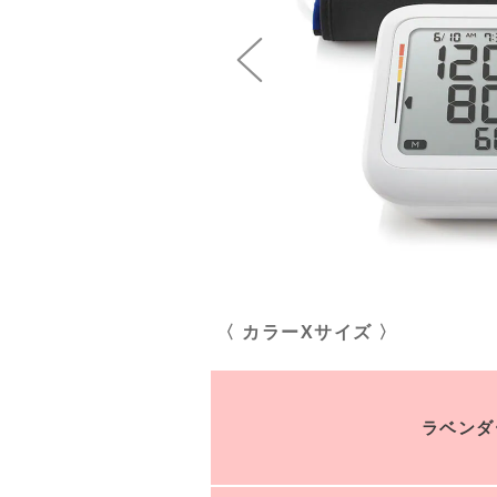
〈 カラーXサイズ 〉
ラベンダ