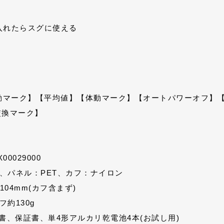
入れたらスグに使える
動マーク】
【平均値】
【体動マーク】
【オートパワーオフ】
交換マーク】
0029000
S、パネル：PET、カフ：ナイロン
104mm(カフ含まず)
フ約130g
書、保証書、単4形アルカリ乾電池4本(お試し用)