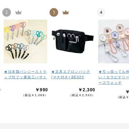
2
3
4
★日本製バンジーストラ
★文具エプロンバッグ
★引っ張っても
ップ付フッ素加工ハサミ
(マチ付き) BE020
い！カラビナリ
ースウォッチ
0
￥990
￥2,300
￥
）
（税込￥1,089）
（税込￥2,530）
（税込￥