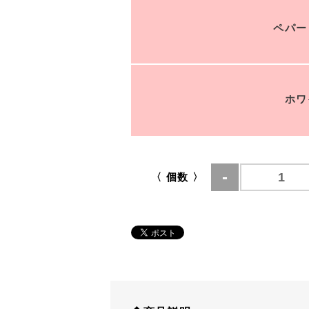
ペパー
ホワ
〈 個数 〉