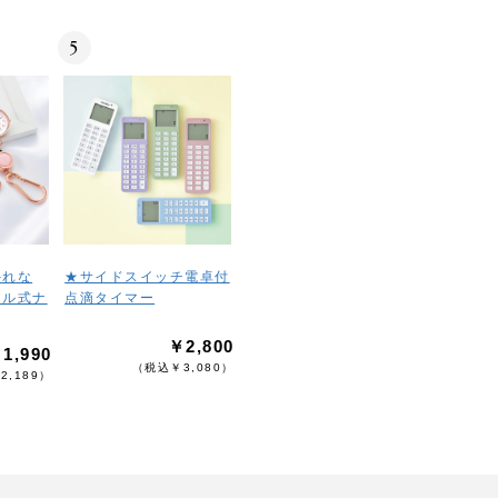
5
外れな
★サイドスイッチ電卓付
ール式ナ
点滴タイマー
￥2,800
1,990
（税込￥3,080）
2,189）