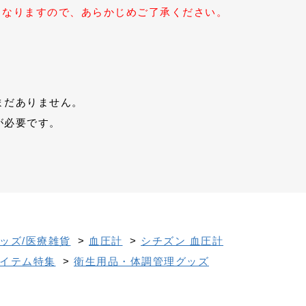
となりますので、あらかじめご了承ください。
まだありません。
が必要です。
ッズ/医療雑貨
>
血圧計
>
シチズン 血圧計
イテム特集
>
衛生用品・体調管理グッズ