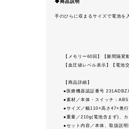
◆商品説明
手のひらに収まるサイズで電池を
【メモリー60回】
【脈間隔変
【血圧値レベル表示】
【電池
【商品詳細】
●医療機器認証番号 231ADBZX0
●素材／本体・スイッチ：AB
●サイズ／幅110×高さ47×奥行
●重量／210g(電池含まず)、カ
●セット内容／本体、取扱説明