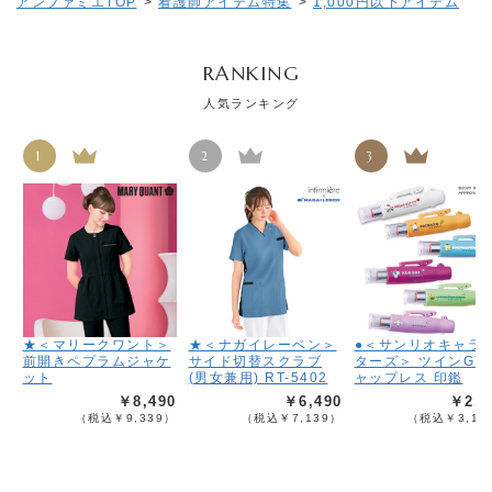
アンファミエTOP
>
看護師アイテム特集
>
1,000円以下アイテム
RANKING
人気ランキング
1
2
3
★＜マリークワント＞
★＜ナガイレーベン＞
●＜サンリオキャラ
前開きペプラムジャケ
サイド切替スクラブ
ターズ＞ ツインGT
ット
(男女兼用) RT-5402
ャップレス 印鑑
￥8,490
￥6,490
￥2,8
（税込￥9,339）
（税込￥7,139）
（税込￥3,13