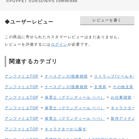
©PUPPET SUNSUN/PS committee
レビューを書く
◆ユーザーレビュー
この商品に寄せられたカスタマーレビューはまだありません。
レビューを評価するには
ログイン
が必要です。
関連するカテゴリ
アンファミエTOP
>
ナースグッズ/医療雑貨
>
ストラップ/リールキー
アンファミエTOP
>
ナースグッズ/医療雑貨
>
文房具
>
その他文具
アンファミエTOP
>
保育士（グランディール ベベ）
>
お仕事雑貨
>
アンファミエTOP
>
保育士（グランディール ベベ）
>
キャラクター
アンファミエTOP
>
保育士（グランディール ベベ）
>
新作アイテム
アンファミエTOP
>
キャラクターから探す