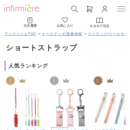
注文履歴
お気に入り
カタログ注文
アンファミエTOP
>
ナースグッズ/医療雑貨
>
ストラップ/リールキー
ショートストラップ
人気ランキング
1
2
3