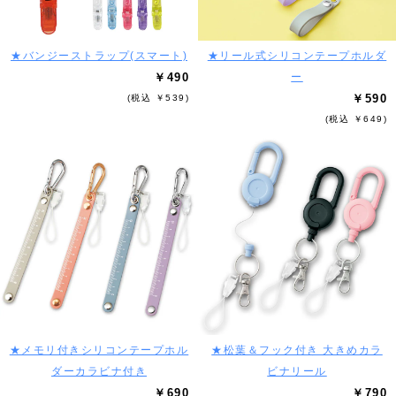
★バンジーストラップ(スマート)
★リール式シリコンテープホルダ
￥490
ー
￥590
(税込 ￥539)
(税込 ￥649)
★メモリ付きシリコンテープホル
★松葉＆フック付き 大きめカラ
ダーカラビナ付き
ビナリール
￥690
￥790