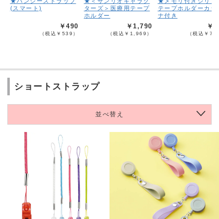
★バンジーストラップ
★＜サンリオキャラク
★メモリ付きシリコ
(スマート)
ターズ＞医療用テープ
テープホルダーカラ
ホルダー
ナ付き
￥490
￥1,790
￥6
（税込￥539）
（税込￥1,969）
（税込￥75
ショートストラップ
並べ替え