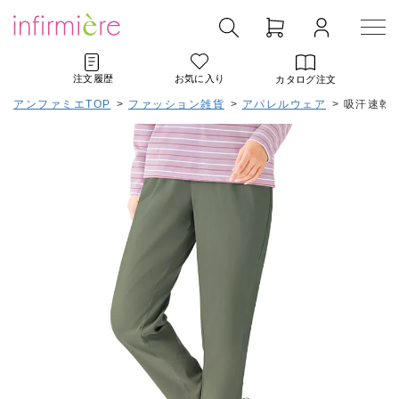
注文履歴
お気に入り
カタログ注文
アンファミエTOP
>
ファッション雑貨
>
アパレルウェア
>
吸汗速乾