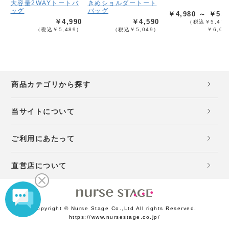
大容量2WAYトートバ
きめショルダートート
ッグ
バッグ
￥4,980 ～ ￥5,4
￥4,990
￥4,590
（税込￥5,478
（税込￥5,489）
（税込￥5,049）
￥6,02
商品カテゴリから探す
当サイトについて
ご利用にあたって
直営店について
Copyright © Nurse Stage Co.,Ltd All rights Reserved.
https://www.nursestage.co.jp/