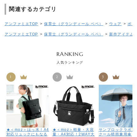
関連するカテゴリ
アンファミエTOP
>
保育士（グランディール ベベ）
>
ウェア
>
ボト
アンファミエTOP
>
保育士（グランディール ベベ）
>
新作アイテム
RANKING
人気ランキング
1
2
3
★＜moz＞はっ水！A4
★＜moz＞軽量・大容
サンブロックラボ遮
対応リュックにもなる
量・A4対応！2WAY大
クール晴雨兼用傘