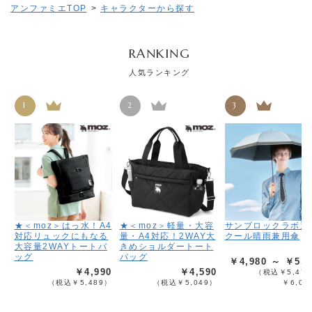
アンファミエTOP
>
キャラクターから探す
RANKING
人気ランキング
1
2
3
★＜moz＞はっ水！A4
★＜moz＞軽量・大容
サンブロックラボ遮
対応リュックにもなる
量・A4対応！2WAY大
クール晴雨兼用傘
大容量2WAYトートバ
きめショルダートート
ッグ
バッグ
￥4,980 ～ ￥5,4
￥4,990
￥4,590
（税込￥5,478
（税込￥5,489）
（税込￥5,049）
￥6,02