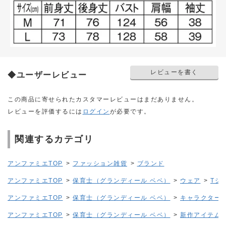
レビューを書く
◆ユーザーレビュー
この商品に寄せられたカスタマーレビューはまだありません。
レビューを評価するには
ログイン
が必要です。
関連するカテゴリ
アンファミエTOP
>
ファッション雑貨
>
ブランド
アンファミエTOP
>
保育士（グランディール ベベ）
>
ウェア
>
Tシ
アンファミエTOP
>
保育士（グランディール ベベ）
>
キャラクター
アンファミエTOP
>
保育士（グランディール ベベ）
>
新作アイテム