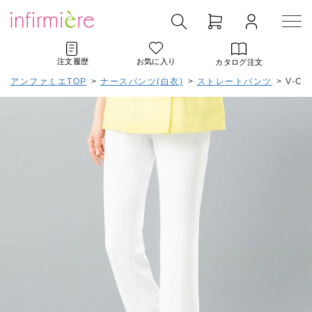
注文履歴
お気に入り
カタログ注文
アンファミエTOP
>
ナースパンツ(白衣)
>
ストレートパンツ
>
V-C