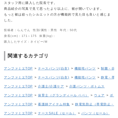
スタッフ用に購入した院長です。
商品紹介の写真で見て思ったより以上に、裾が開いています。
もっと裾は絞ったシルエットの方が機能的で見た目も良いと感じま
した。
投稿者：らんでん
性別/属性：男性
年代：50代
身長(cm)：171～175
体重(kg)：
購入したサイズ：ネイビー/M
関連するカテゴリ
アンファミエTOP
>
ナースパンツ(白衣)
>
機能性パンツ
>
制菌・抗
アンファミエTOP
>
ナースパンツ(白衣)
>
機能性パンツ
>
静電・帯
アンファミエTOP
>
介護士/介護ケア
>
介護パンツ・ボトムス
アンファミエTOP
>
保育士（グランディール ベベ）
>
ウェア
>
ボト
アンファミエTOP
>
看護師アイテム特集
>
静電気防止（帯電防止・制
アンファミエTOP
>
ナースSALE（セール）
>
パンツ（セール）