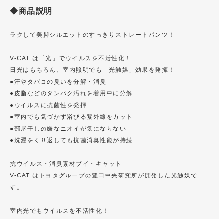
◆商品説明
ラクして美脚シルエットのすっきりストレートパンツ！
V-CAT は「光」でウイルスを不活性化！
日光はもちろん、室内照明でも「光触媒」効果を発揮！
●汗やタバコの臭いを分解・消臭
●皮脂などのタンパク汚れを着用中に分解
●ウイルスに抗菌性を発揮
●室内でも気づかず浴びる紫外線をカット
●部屋干しの嫌なニオイが気にならない
●洗濯をくり返しても抗菌消臭性能が持続
抗ウイルス・消臭素材ブイ・キャット
V-CAT はトヨタグループの豊田中央研究所が開発した光触媒で
す。
室内光でもウイルスを不活性化！