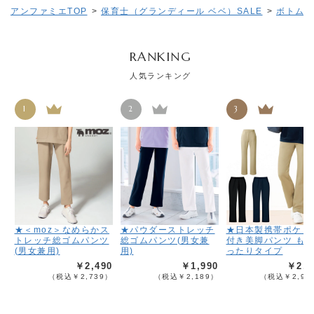
アンファミエTOP
>
保育士（グランディール ベベ）SALE
>
ボトムス(
RANKING
人気ランキング
1
2
3
★＜moz＞なめらかス
★パウダーストレッチ
★日本製携帯ポケッ
トレッチ総ゴムパンツ
総ゴムパンツ(男女兼
付き美脚パンツ も
(男女兼用)
用)
ったりタイプ
￥2,490
￥1,990
￥2,6
（税込￥2,739）
（税込￥2,189）
（税込￥2,95