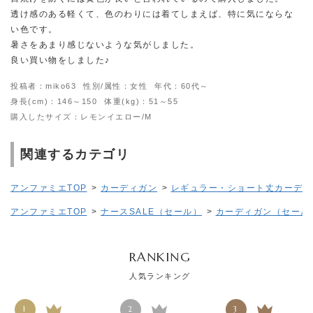
透け感のある軽くて、色のわりには着てしまえば、特に気にならな
い色です。
暑さをあまり感じないような気がしました。
良い買い物をしました♪
投稿者：miko63
性別/属性：女性
年代：60代～
身長(cm)：146～150
体重(kg)：51～55
購入したサイズ：レモンイエロー/M
関連するカテゴリ
アンファミエTOP
>
カーディガン
>
レギュラー・ショート丈カーディ
アンファミエTOP
>
ナースSALE（セール）
>
カーディガン（セール
RANKING
人気ランキング
1
2
3