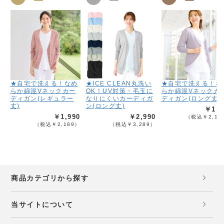
★自宅で洗える！なめ
★ICE CLEAN丸洗い
★自宅で洗える！な
らか綿混Vネックカー
OK！UV対策・毛玉に
らか綿混Vネックカ
ディガン(レギュラー
なりにくいカーディガ
ディガン(ロング丈)
丈)
ン(ロング丈)
￥1,9
￥1,990
￥2,990
（税込￥2,18
（税込￥2,189）
（税込￥3,289）
商品カテゴリから探す
当サイトについて