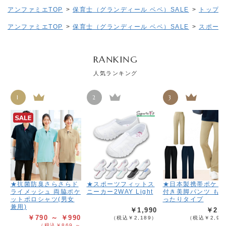
アンファミエTOP
>
保育士（グランディール ベベ）SALE
>
トップス(
アンファミエTOP
>
保育士（グランディール ベベ）SALE
>
スポーツ
RANKING
人気ランキング
1
2
3
★抗菌防臭さらさらド
★スポーツフィットス
★日本製携帯ポケッ
ライメッシュ 両脇ポケ
ニーカー2WAY Light
付き美脚パンツ も
ットポロシャツ(男女
ったりタイプ
兼用)
￥1,990
￥2,6
￥790 ～ ￥990
（税込￥2,189）
（税込￥2,95
（税込￥869 ～