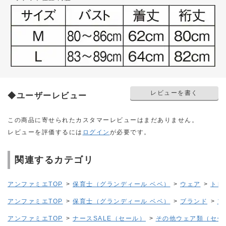
レビューを書く
◆ユーザーレビュー
この商品に寄せられたカスタマーレビューはまだありません。
レビューを評価するには
ログイン
が必要です。
関連するカテゴリ
アンファミエTOP
>
保育士（グランディール ベベ）
>
ウェア
>
トレ
アンファミエTOP
>
保育士（グランディール ベベ）
>
ブランド
>
プ
アンファミエTOP
>
ナースSALE（セール）
>
その他ウェア類（セー