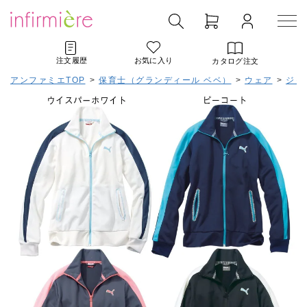
注文履歴
お気に入り
カタログ注文
アンファミエTOP
>
保育士（グランディール ベベ）
>
ウェア
>
ジャ