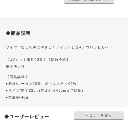
◆商品説明
ワイヤーなしで鼻にやさしくフィットし首&デコルテもカバー
【UVカット率約93%】【接触冷感】
※手洗い可
【商品詳細】
●素材/レーヨン60%、ポリエステル40%
●サイズ/前丈32cm(首まわり46cmまで対応)
●重量/約40g
レビューを書く
◆ユーザーレビュー