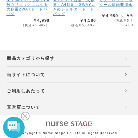
★＜moz＞はっ水！A4
★＜moz＞軽量・大容
サンブロックラボ遮
対応リュックにもなる
量・A4対応！2WAY大
クール晴雨兼用傘
大容量2WAYトートバ
きめショルダートート
ッグ
バッグ
￥4,980 ～ ￥5,4
￥4,990
￥4,590
（税込￥5,478
（税込￥5,489）
（税込￥5,049）
￥6,02
商品カテゴリから探す
当サイトについて
ご利用にあたって
直営店について
Copyright © Nurse Stage Co.,Ltd All rights Reserved.