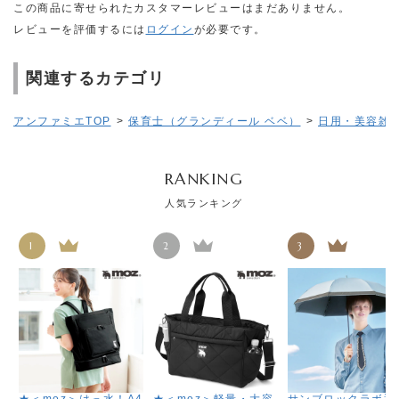
この商品に寄せられたカスタマーレビューはまだありません。
レビューを評価するには
ログイン
が必要です。
関連するカテゴリ
アンファミエTOP
>
保育士（グランディール ベベ）
>
日用・美容雑
RANKING
人気ランキング
1
2
3