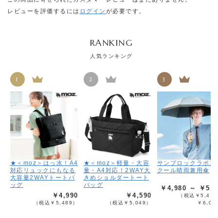
レビューを評価するには
ログイン
が必要です。
RANKING
人気ランキング
1
2
3
★＜moz＞はっ水！A4
★＜moz＞軽量・大容
サンブロックラボ遮
対応リュックにもなる
量・A4対応！2WAY大
クール晴雨兼用傘
大容量2WAYトートバ
きめショルダートート
ッグ
バッグ
￥4,980 ～ ￥5,4
￥4,990
￥4,590
（税込￥5,478
（税込￥5,489）
（税込￥5,049）
￥6,02