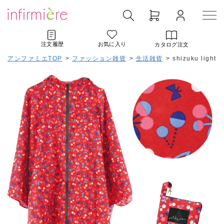
注文履歴
お気に入り
カタログ注文
アンファミエTOP
>
ファッション雑貨
>
生活雑貨
>
shizuku lig