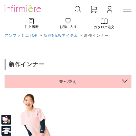
注文履歴
お気に入り
カタログ注文
アンファミエTOP
>
新作NEWアイテム
>
新作インナー
新作インナー
並べ替え