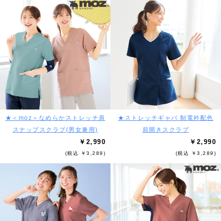
★＜moz＞なめらかストレッチ肩
★ストレッチギャバ 制電衿配色
スナップスクラブ(男女兼用)
前開きスクラブ
￥2,990
￥2,990
(税込 ￥3,289)
(税込 ￥3,289)