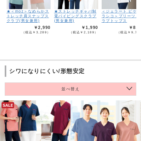
★＜moz＞なめらかス
★ストレッチギャバ制
＜ジェラート ピケ
トレッチ肩スナップス
電パイピングスクラブ
ラシコ＞プリーツス
クラブ(男女兼用)
(男女兼用)
ラブトップス
￥2,990
￥1,990
￥8,9
（税込￥3,289）
（税込￥2,189）
（税込￥9,79
シワになりにくい/形態安定
並べ替え