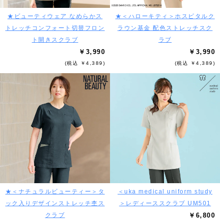
★ビューティウェア なめらかス
★＜ハローキティ＞ホスピタルク
トレッチコンフォート切替フロン
ラウン基金 配色ストレッチスク
ト開きスクラブ
ラブ
￥3,990
￥3,990
(税込 ￥4,389)
(税込 ￥4,389)
★＜ナチュラルビューティー＞タ
＜uka medical uniform study
ック入りデザインストレッチ杢ス
＞レディーススクラブ UM501
クラブ
￥6,800