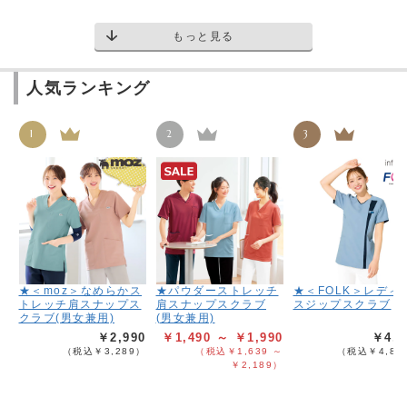
もっと見る
人気ランキング
1
2
3
★＜moz＞なめらかス
★パウダーストレッチ
★＜FOLK＞レディ
トレッチ肩スナップス
肩スナップスクラブ
スジップスクラブ
クラブ(男女兼用)
(男女兼用)
￥2,990
￥1,490 ～ ￥1,990
￥4,3
（税込￥3,289）
（税込￥1,639 ～
（税込￥4,82
￥2,189）