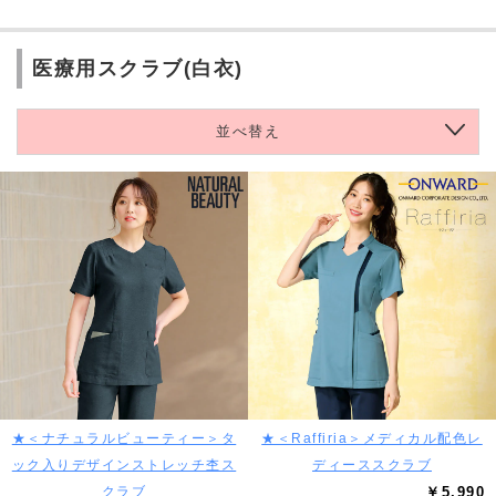
医療用スクラブ(白衣)
並べ替え
★＜ナチュラルビューティー＞タ
★＜Raffiria＞メディカル配色レ
ック入りデザインストレッチ杢ス
ディーススクラブ
クラブ
￥5,990