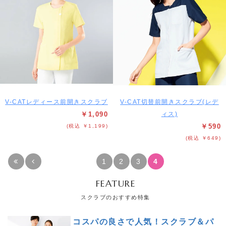
V-CATレディース前開きスクラブ
V-CAT切替前開きスクラブ(レデ
￥1,090
ィス)
￥590
(税込 ￥1,199)
(税込 ￥649)
1
2
3
4
FEATURE
スクラブのおすすめ特集
コスパの良さで人気！スクラブ＆パ