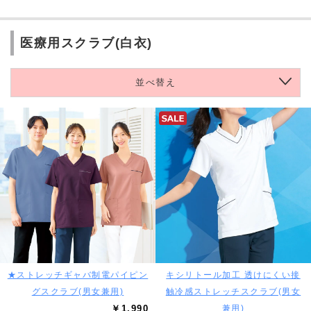
医療用スクラブ(白衣)
並べ替え
★ストレッチギャバ制電パイピン
キシリトール加工 透けにくい接
グスクラブ(男女兼用)
触冷感ストレッチスクラブ(男女
￥1,990
兼用)