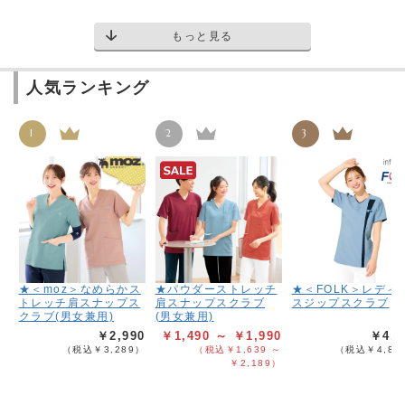
もっと見る
人気ランキング
1
2
3
★＜moz＞なめらかス
★パウダーストレッチ
★＜FOLK＞レディ
トレッチ肩スナップス
肩スナップスクラブ
スジップスクラブ
クラブ(男女兼用)
(男女兼用)
￥2,990
￥1,490 ～ ￥1,990
￥4,3
（税込￥3,289）
（税込￥1,639 ～
（税込￥4,82
￥2,189）