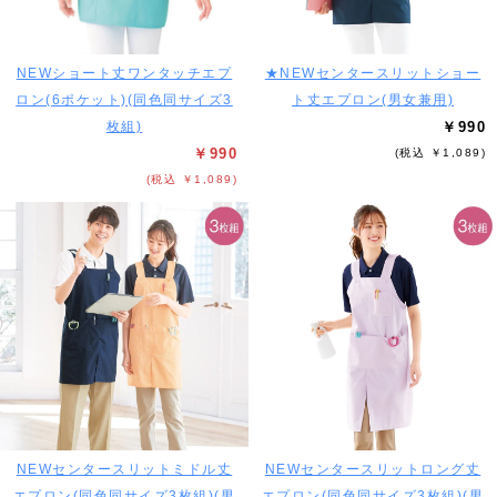
NEWショート丈ワンタッチエプ
★NEWセンタースリットショー
ロン(6ポケット)(同色同サイズ3
ト丈エプロン(男女兼用)
枚組)
￥990
￥990
(税込 ￥1,089)
(税込 ￥1,089)
NEWセンタースリットミドル丈
NEWセンタースリットロング丈
エプロン(同色同サイズ3枚組)(男
エプロン(同色同サイズ3枚組)(男