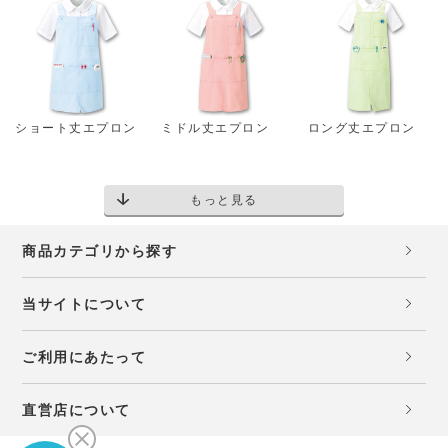
ショート丈エプロン
ミドル丈エプロン
ロング丈エプロン
もっと見る
商品カテゴリから探す
当サイトについて
ご利用にあたって
直営店について