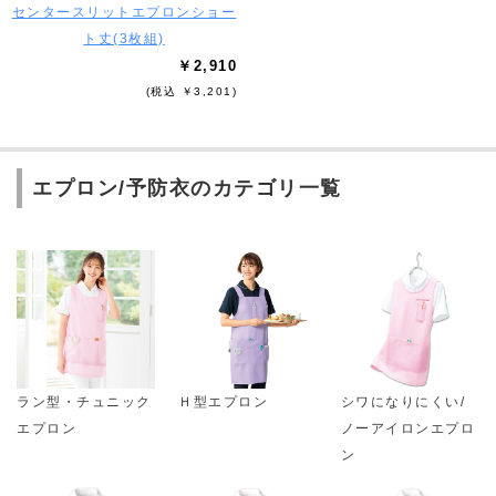
センタースリットエプロンショー
ト丈(3枚組)
￥2,910
(税込 ￥3,201)
エプロン/予防衣のカテゴリ一覧
ラン型・チュニック
Ｈ型エプロン
シワになりにくい/
エプロン
ノーアイロンエプロ
ン