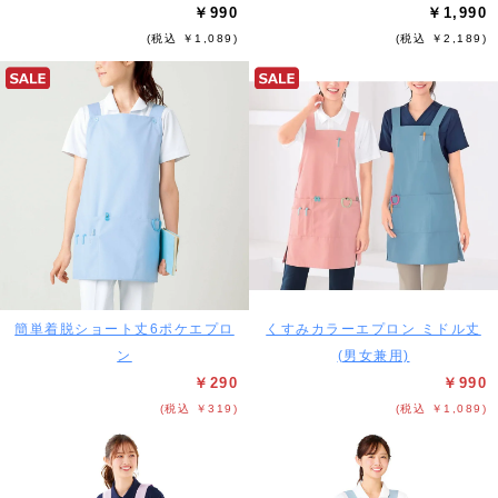
￥990
￥1,990
(税込 ￥1,089)
(税込 ￥2,189)
簡単着脱ショート丈6ポケエプロ
くすみカラーエプロン ミドル丈
ン
(男女兼用)
￥290
￥990
(税込 ￥319)
(税込 ￥1,089)