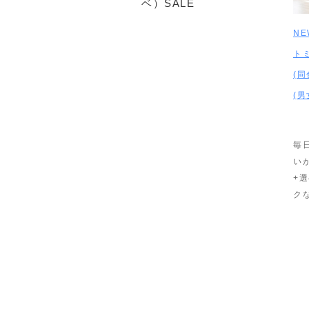
ベ）SALE
N
ト
(
(男
毎
い
+
ク