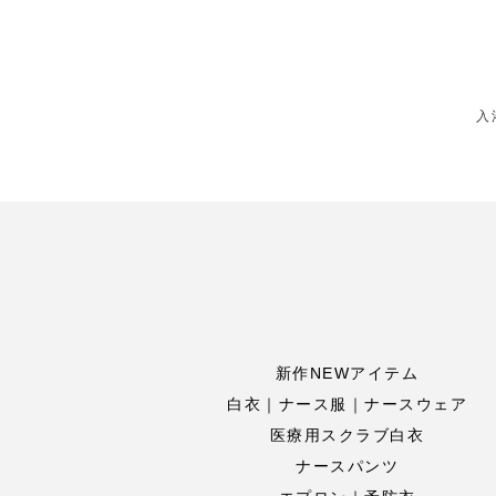
入
新作NEWアイテム
白衣｜ナース服｜ナースウェア
医療用スクラブ白衣
ナースパンツ