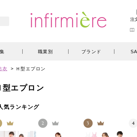
注
集
職業別
ブランド
S
防衣
>
Ｈ型エプロン
Ｈ型エプロン
人気ランキング
2
3
4