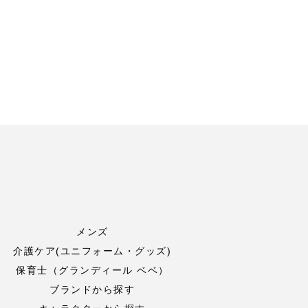
メンズ
介護ケア(ユニフォーム・グッズ)
保育士（グランディール ベベ）
ブランドから探す