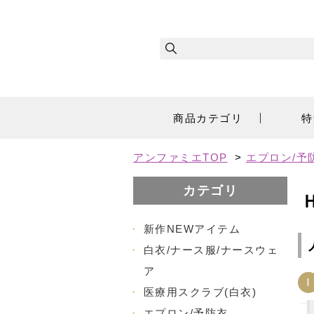
商品カテゴリ
特
アンファミエTOP
>
エプロン/予
カテゴリ
・
新作NEWアイテム
・
白衣/ナース服/ナースウェ
ア
1
・
医療用スクラブ(白衣)
・
エプロン/予防衣