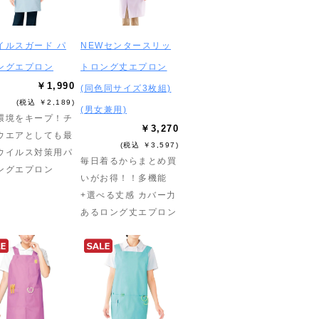
イルスガード パ
NEWセンタースリッ
ングエプロン
トロング丈エプロン
￥1,990
(同色同サイズ3枚組)
(税込 ￥2,189)
(男女兼用)
環境をキープ！チ
￥3,270
ウエアとしても最
(税込 ￥3,597)
ウイルス対策用パ
毎日着るからまとめ買
ングエプロン
いがお得！！多機能
+選べる丈感 カバー力
あるロング丈エプロン