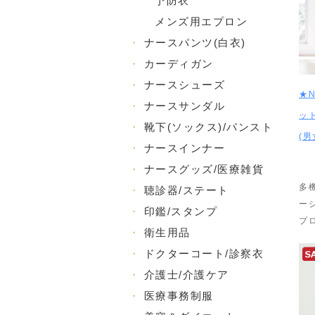
予防衣
メンズ用エプロン
・
ナースパンツ(白衣)
・
カーディガン
・
ナースシューズ
★
・
ナースサンダル
ッ
・
靴下(ソックス)/パンスト
(男
・
ナースインナー
・
ナースグッズ/医療雑貨
多
・
聴診器/ステート
ー
・
印鑑/スタンプ
プ
・
衛生用品
・
ドクターコート/診察衣
・
介護士/介護ケア
・
医療事務制服