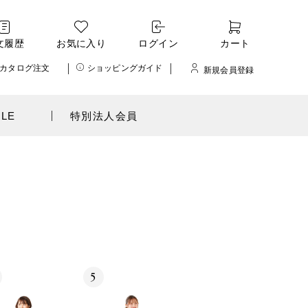
文履歴
お気に入り
ログイン
カート
カタログ注文
ショッピングガイド
新規会員登録
ALE
特別法人会員
5