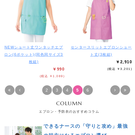
NEWショート丈ワンタッチエプ
センタースリットエプロンショー
ロン(6ポケット)(同色同サイズ3
ト丈(3枚組)
枚組)
￥2,910
￥990
(税込 ￥3,201)
(税込 ￥1,089)
2
3
4
5
6
COLUMN
エプロン・予防衣のおすすめコラム
できるナースの「守りと攻め」最強