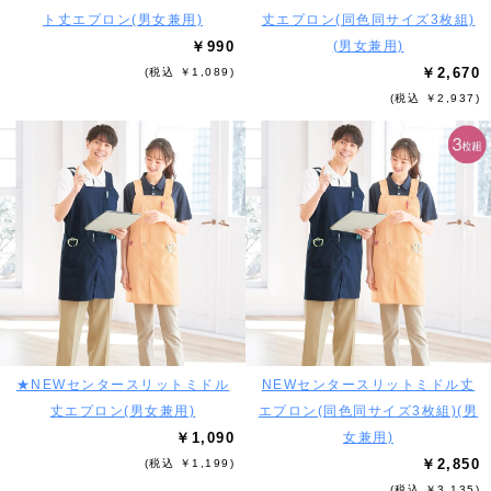
ト丈エプロン(男女兼用)
丈エプロン(同色同サイズ3枚組)
￥990
(男女兼用)
￥2,670
(税込 ￥1,089)
(税込 ￥2,937)
★NEWセンタースリットミドル
NEWセンタースリットミドル丈
丈エプロン(男女兼用)
エプロン(同色同サイズ3枚組)(男
￥1,090
女兼用)
￥2,850
(税込 ￥1,199)
(税込 ￥3,135)