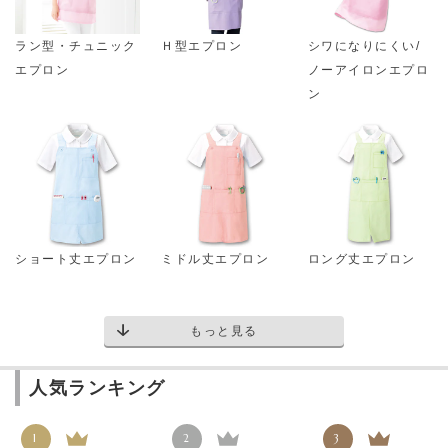
ラン型・チュニック
Ｈ型エプロン
シワになりにくい/
エプロン
ノーアイロンエプロ
ン
ショート丈エプロン
ミドル丈エプロン
ロング丈エプロン
もっと見る
人気ランキング
1
2
3