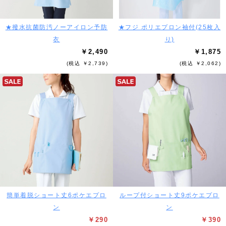
★撥水抗菌防汚ノーアイロン予防
★フジ ポリエプロン袖付(25枚入
衣
り)
￥2,490
￥1,875
(税込 ￥2,739)
(税込 ￥2,062)
簡単着脱ショート丈6ポケエプロ
ループ付ショート丈9ポケエプロ
ン
ン
￥290
￥390