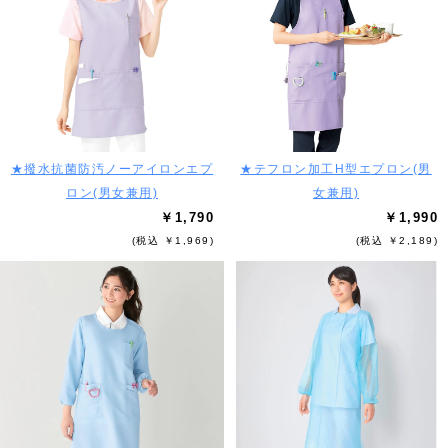
★撥水抗菌防汚ノーアイロンエプ
★テフロン加工H型エプロン(男
ロン(男女兼用)
女兼用)
￥1,790
￥1,990
(税込 ￥1,969)
(税込 ￥2,189)