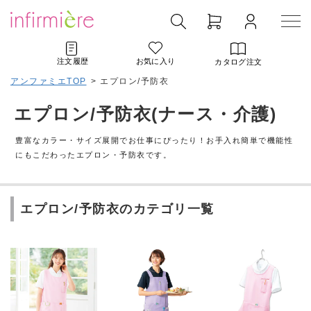
注文履歴
お気に入り
カタログ注文
アンファミエTOP
>
エプロン/予防衣
エプロン/予防衣(ナース・介護)
豊富なカラー・サイズ展開でお仕事にぴったり！お手入れ簡単で機能性
にもこだわったエプロン・予防衣です。
エプロン/予防衣のカテゴリ一覧