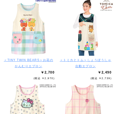
＜TINY TWIN BEARS＞お花の
＜トミカとトム＞しょうぼうしゃ
かんむりエプロン
出動エプロン
￥2,700
￥2,490
(税込 ￥2,970)
(税込 ￥2,739)