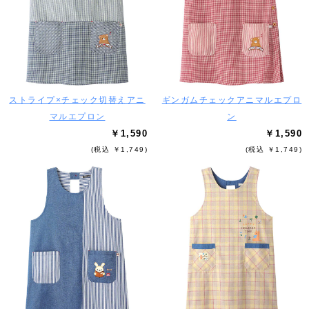
ストライプ×チェック切替えアニ
ギンガムチェックアニマルエプロ
マルエプロン
ン
￥1,590
￥1,590
(税込 ￥1,749)
(税込 ￥1,749)