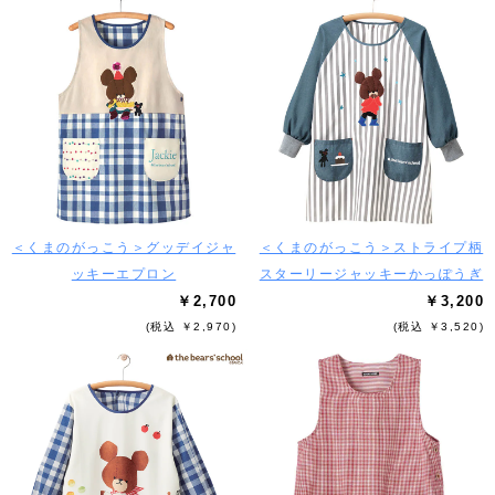
＜くまのがっこう＞グッデイジャ
＜くまのがっこう＞ストライプ柄
ッキーエプロン
スターリージャッキーかっぽうぎ
￥2,700
￥3,200
(税込 ￥2,970)
(税込 ￥3,520)