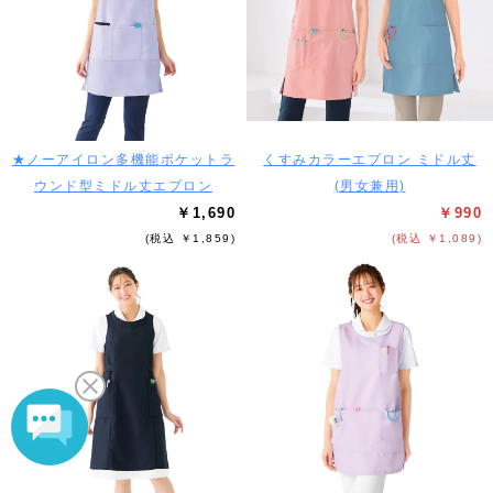
★ノーアイロン多機能ポケットラ
くすみカラーエプロン ミドル丈
ウンド型ミドル丈エプロン
(男女兼用)
￥1,690
￥990
(税込 ￥1,859)
(税込 ￥1,089)