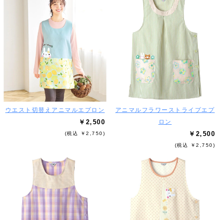
ウエスト切替えアニマルエプロン
アニマルフラワーストライプエプ
￥2,500
ロン
￥2,500
(税込 ￥2,750)
(税込 ￥2,750)