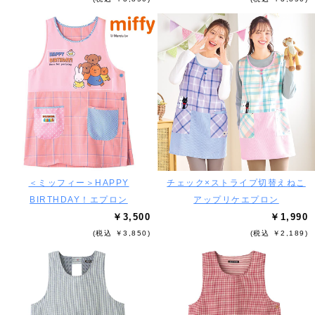
＜ミッフィー＞HAPPY
チェック×ストライプ切替えねこ
BIRTHDAY！エプロン
アップリケエプロン
￥3,500
￥1,990
(税込 ￥3,850)
(税込 ￥2,189)