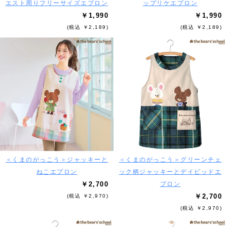
エスト周りフリーサイズエプロン
ップリケエプロン
￥1,990
￥1,990
(税込 ￥2,189)
(税込 ￥2,189)
＜くまのがっこう＞ジャッキーと
＜くまのがっこう＞グリーンチェ
ねこエプロン
ック柄ジャッキーとデイビッドエ
￥2,700
プロン
￥2,700
(税込 ￥2,970)
(税込 ￥2,970)