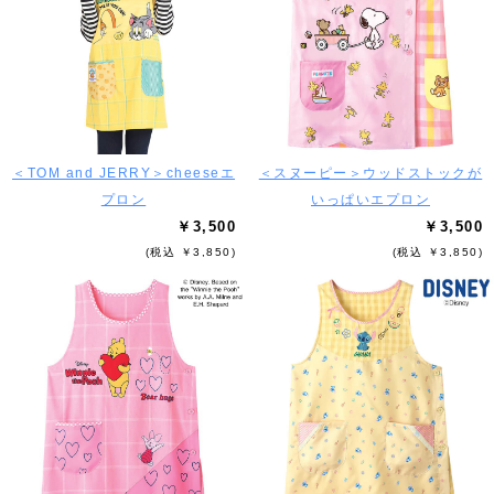
＜TOM and JERRY＞cheeseエ
＜スヌーピー＞ウッドストックが
プロン
いっぱいエプロン
￥3,500
￥3,500
(税込 ￥3,850)
(税込 ￥3,850)