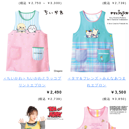
(税込 ￥2,750 ～ ￥3,300)
(税込 ￥2,739)
＜ちいかわ＞ちいかわとラッコプ
＜タマ＆フレンズ＞みんなあつま
リントエプロン
れエプロン
￥2,490
￥3,500
(税込 ￥2,739)
(税込 ￥3,850)