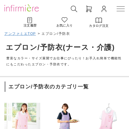
注文履歴
お気に入り
カタログ注文
アンファミエTOP
>
エプロン/予防衣
エプロン/予防衣(ナース・介護)
豊富なカラー・サイズ展開でお仕事にぴったり！お手入れ簡単で機能性
にもこだわったエプロン・予防衣です。
エプロン/予防衣のカテゴリ一覧