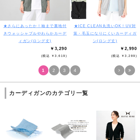
★さらにあったか！袖まで裏地付
★ICE CLEAN丸洗いOK！UV対
きウォッシャブルやわらかカーデ
策・毛玉になりにくいカーディガ
ィガン(ロング丈)
ン(ロング丈)
￥3,290
￥2,990
(税込 ￥3,619)
(税込 ￥3,289)
1
2
3
4
カーディガンのカテゴリ一覧