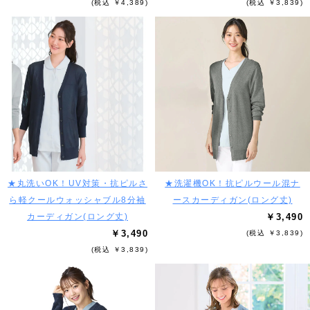
(税込 ￥4,389)
(税込 ￥3,839)
★丸洗いOK！UV対策・抗ピルさ
★洗濯機OK！抗ピルウール混ナ
ら軽クールウォッシャブル8分袖
ースカーディガン(ロング丈)
カーディガン(ロング丈)
￥3,490
￥3,490
(税込 ￥3,839)
(税込 ￥3,839)