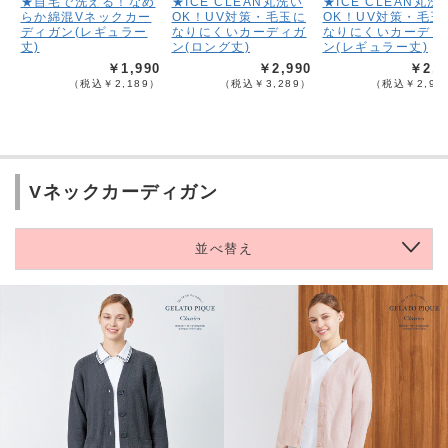
★自宅で洗える！なめ
★ICE CLEAN丸洗い
★ICE CLEAN丸洗
らか綿混Vネックカー
OK！UV対策・毛玉に
OK！UV対策・毛玉
ディガン(レギュラー
なりにくいカーディガ
なりにくいカーディ
丈)
ン(ロング丈)
ン(レギュラー丈)
￥1,990
￥2,990
￥2,6
（税込￥2,189）
（税込￥3,289）
（税込￥2,95
Vネックカーディガン
並べ替え