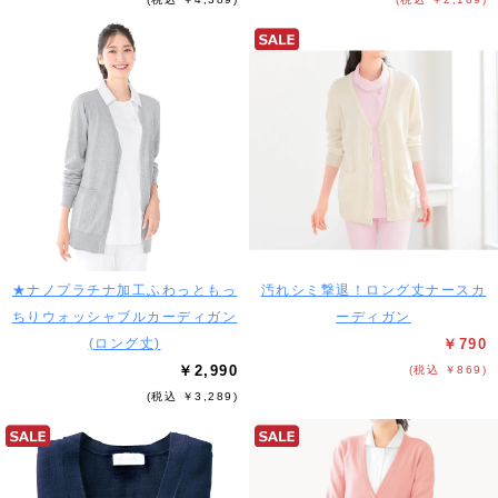
★ナノプラチナ加工ふわっともっ
汚れシミ撃退！ロング丈ナースカ
ちりウォッシャブルカーディガン
ーディガン
(ロング丈)
￥790
￥2,990
(税込 ￥869)
(税込 ￥3,289)