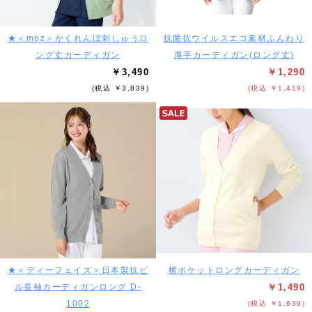
★＜moz＞かくれんぼ刺しゅうロ
抗菌抗ウイルスエコ素材ふんわり
ング丈カーディガン
厚手カーディガン(ロング丈)
￥3,490
￥1,290
(税込 ￥3,839)
(税込 ￥1,419)
★＜ディーフェイズ＞日本製抗ピ
横ポケットロングカーディガン
ル長袖カーディガンロング D-
￥1,490
1002
(税込 ￥1,639)