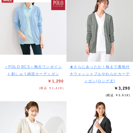
＜POLO BCS＞胸元ワンポイン
★さらにあったか！袖まで裏地付
ト刺しゅう綿混カーディガン
きウォッシャブルやわらかカーデ
￥1,290
ィガン(ロング丈)
￥3,290
(税込 ￥1,419)
(税込 ￥3,619)