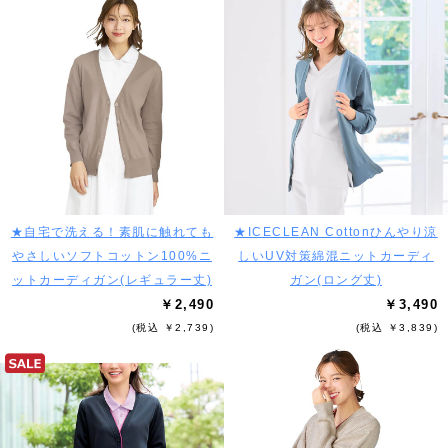
★自宅で洗える！素肌に触れても
★ICECLEAN Cottonひんやり涼
やさしいソフトコットン100%ニ
しいUV対策綿混ニットカーディ
ットカーディガン(レギュラー丈)
ガン(ロング丈)
￥2,490
￥3,490
(税込 ￥2,739)
(税込 ￥3,839)