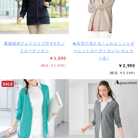
裏綿混Wフェイスリブ付きVネッ
★自宅で洗える！ふわもこシャギ
クカーディガン
ーニットカーディガン(レギュラ
￥1,690
ー丈)
￥2,990
(税込 ￥1,859)
(税込 ￥3,289)