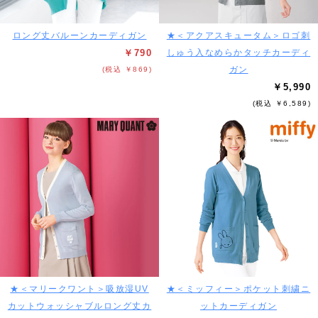
ロング丈バルーンカーディガン
★＜アクアスキュータム＞ロゴ刺
￥790
しゅう入なめらかタッチカーディ
ガン
(税込 ￥869)
￥5,990
(税込 ￥6,589)
★＜マリークワント＞吸放湿UV
★＜ミッフィー＞ポケット刺繍ニ
カットウォッシャブルロング丈カ
ットカーディガン