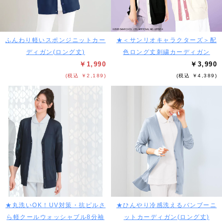
ふんわり軽いスポンジニットカー
★＜サンリオキャラクターズ＞配
ディガン(ロング丈)
色ロング丈刺繍カーディガン
￥1,990
￥3,990
(税込 ￥2,189)
(税込 ￥4,389)
★丸洗いOK！UV対策・抗ピルさ
★ひんやり冷感洗えるバンブーニ
ら軽クールウォッシャブル8分袖
ットカーディガン(ロング丈)