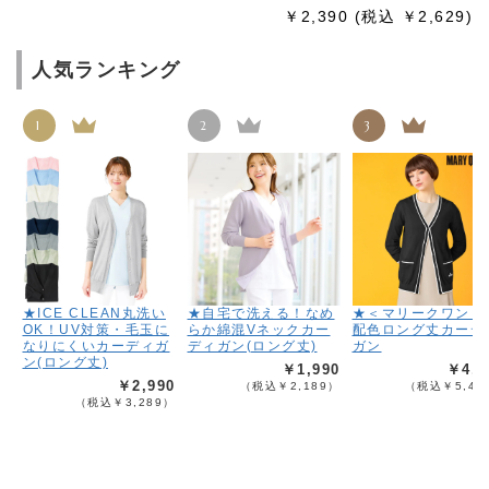
￥2,390
(税込 ￥2,629)
人気ランキング
1
2
3
★ICE CLEAN丸洗い
★自宅で洗える！なめ
★＜マリークワント
OK！UV対策・毛玉に
らか綿混Vネックカー
配色ロング丈カーデ
なりにくいカーディガ
ディガン(ロング丈)
ガン
ン(ロング丈)
￥1,990
￥4,9
￥2,990
（税込￥2,189）
（税込￥5,48
（税込￥3,289）