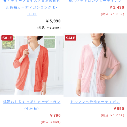
★＜ディーフェイズ＞日本製抗ピ
横ポケットロングカーディガン
ル長袖カーディガンロング D-
￥1,490
1002
(税込 ￥1,639)
￥5,990
(税込 ￥6,589)
綿混おしりすっぽりカーディガン
ドルマン七分袖カーディガン
(七分袖)
￥990
￥790
(税込 ￥1,089)
(税込 ￥869)