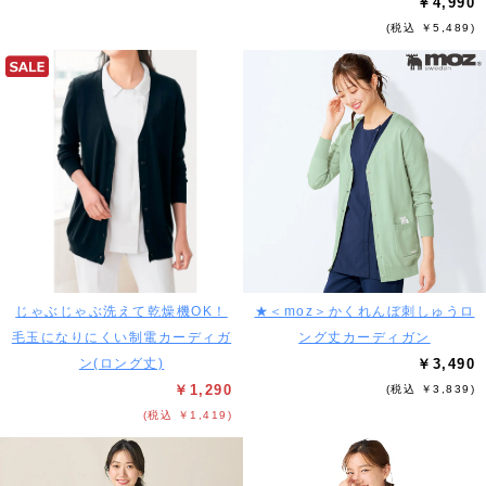
￥4,990
(税込 ￥5,489)
じゃぶじゃぶ洗えて乾燥機OK！
★＜moz＞かくれんぼ刺しゅうロ
毛玉になりにくい制電カーディガ
ング丈カーディガン
ン(ロング丈)
￥3,490
￥1,290
(税込 ￥3,839)
(税込 ￥1,419)