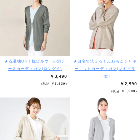
★洗濯機OK！抗ピルウール混ナ
★自宅で洗える！ふわもこシャギ
ースカーディガン(ロング丈)
ーニットカーディガン(レギュラ
￥3,490
ー丈)
￥2,990
(税込 ￥3,839)
(税込 ￥3,289)