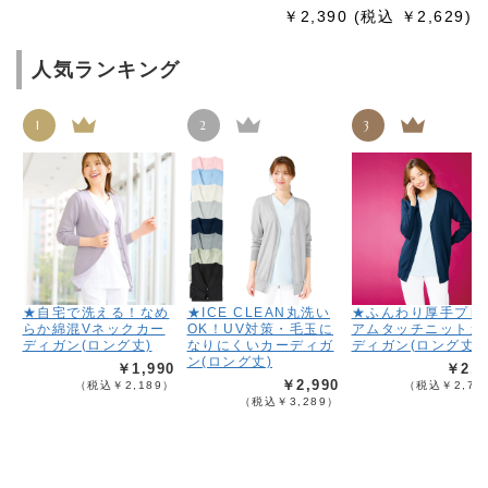
￥2,390
(税込 ￥2,629)
人気ランキング
1
2
3
★自宅で洗える！なめ
★ICE CLEAN丸洗い
★ふんわり厚手プレ
らか綿混Vネックカー
OK！UV対策・毛玉に
アムタッチニットカ
ディガン(ロング丈)
なりにくいカーディガ
ディガン(ロング丈)
ン(ロング丈)
￥1,990
￥2,4
￥2,990
（税込￥2,189）
（税込￥2,73
（税込￥3,289）