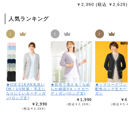
￥2,390
(税込 ￥2,629)
人気ランキング
1
2
3
★ICE CLEAN丸洗い
★自宅で洗える！なめ
★＜マリークワント
OK！UV対策・毛玉に
らか綿混Vネックカー
配色ロング丈カーデ
なりにくいカーディガ
ディガン(ロング丈)
ガン
ン(ロング丈)
￥1,990
￥4,9
￥2,990
（税込￥2,189）
（税込￥5,48
（税込￥3,289）