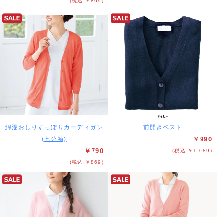
(税込 ￥869)
綿混おしりすっぽりカーディガン
前開きベスト
(七分袖)
￥990
￥790
(税込 ￥1,089)
(税込 ￥869)