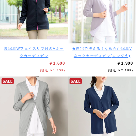
裏綿混Wフェイスリブ付きVネッ
★自宅で洗える！なめらか綿混V
クカーディガン
ネックカーディガン(ロング丈)
￥1,690
￥1,990
(税込 ￥1,859)
(税込 ￥2,189)