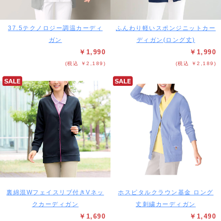
37.5テクノロジー調温カーディ
ふんわり軽いスポンジニットカー
ガン
ディガン(ロング丈)
￥1,990
￥1,990
(税込 ￥2,189)
(税込 ￥2,189)
裏綿混Wフェイスリブ付きVネッ
ホスピタルクラウン基金 ロング
クカーディガン
丈刺繍カーディガン
￥1,690
￥1,490