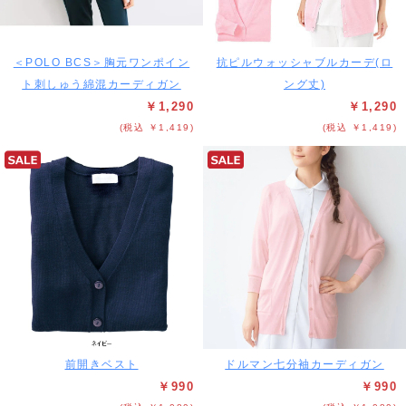
＜POLO BCS＞胸元ワンポイン
抗ピルウォッシャブルカーデ(ロ
ト刺しゅう綿混カーディガン
ング丈)
￥1,290
￥1,290
(税込 ￥1,419)
(税込 ￥1,419)
前開きベスト
ドルマン七分袖カーディガン
￥990
￥990