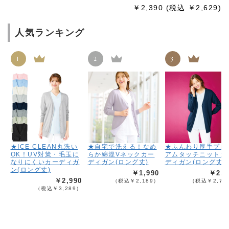
￥2,390
(税込 ￥2,629)
人気ランキング
1
2
3
★ICE CLEAN丸洗い
★自宅で洗える！なめ
★ふんわり厚手プレ
OK！UV対策・毛玉に
らか綿混Vネックカー
アムタッチニットカ
なりにくいカーディガ
ディガン(ロング丈)
ディガン(ロング丈)
ン(ロング丈)
￥1,990
￥2,4
￥2,990
（税込￥2,189）
（税込￥2,73
（税込￥3,289）